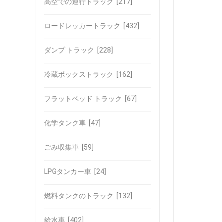
高空での運行トラック
[217]
ロードレッカートラック
[432]
ダンプ トラック
[228]
冷蔵ボックストラック
[162]
フラットベッド トラック
[67]
化学タンク車
[47]
ごみ収集車
[59]
LPGタンカー車
[24]
燃料タンクのトラック
[132]
給水車
[402]