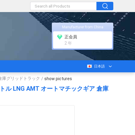
Manufacturer from China
正会員
2 年
日本語
ギア 倉庫グリッドトラック
/
show pictures
 メートル LNG AMT オートマチックギア 倉庫