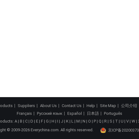
roducts
Suppliers
About Us
Contact Us
Help
Site Map
公司介绍
Français
Русский язык
Español
日本語
Português
roducts:
A
|
B
|
C
|
D
|
E
|
F
|
G
|
H
|
I
|
J
|
K
|
L
|
M
|
N
|
O
|
P
|
Q
|
R
|
S
|
T
|
U
|
V
|
W
|
ght © 2009-2026 Everychina.com. All rights reserved.
京ICP备20200373