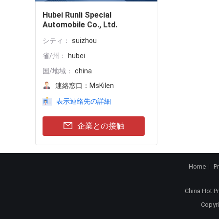
Hubei Runli Special
Automobile Co., Ltd.
シティ：
suizhou
省/州：
hubei
国/地域：
china
連絡窓口：
MsKilen
表示連絡先の詳細
企業との接触
Home
P
China Hot P
Copyri