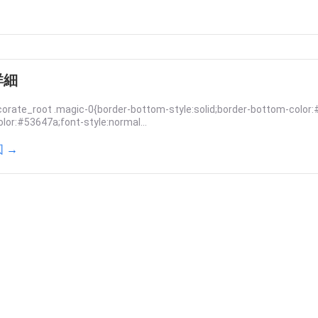
詳細
orate_root .magic-0{border-bottom-style:solid;border-bottom-color:
olor:#53647a;font-style:normal...
 →