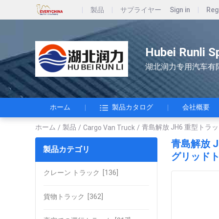
製品
サプライヤー
Sign in
Reg
Hubei Runli S
湖北润力专用汽车有
ホーム
製品カタログ
会社概要
ホーム
製品
青島解放 JH6 重型トラック
/
/
Cargo Van Truck
/
青島解放 J
製品カテゴリ
グリッド
クレーン トラック
[136]
貨物トラック
[362]