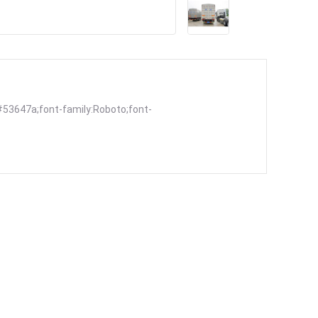
#53647a;font-family:Roboto;font-