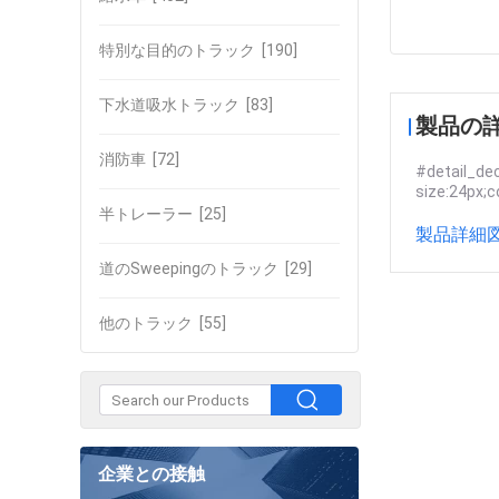
特別な目的のトラック
[190]
下水道吸水トラック
[83]
製品の
消防車
[72]
#detail_dec
size:24px;c
半トレーラー
[25]
製品詳細図
道のSweepingのトラック
[29]
他のトラック
[55]
企業との接触