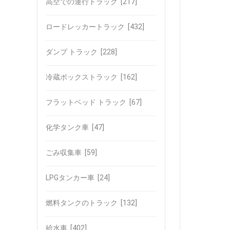
高空での運行トラック
[217]
ロードレッカートラック
[432]
ダンプ トラック
[228]
冷蔵ボックストラック
[162]
フラットベッド トラック
[67]
化学タンク車
[47]
ごみ収集車
[59]
LPGタンカー車
[24]
燃料タンクのトラック
[132]
給水車
[402]