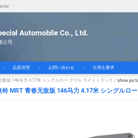
ister
pecial Automobile Co., Ltd.
限公司
品質管理
お問い合わせ
引用を要求
无敌版 146马力 4.17米 シングルロー グリル ライトトラック
/
show pict
铃 MRT 青春无敌版 146马力 4.17米 シングル