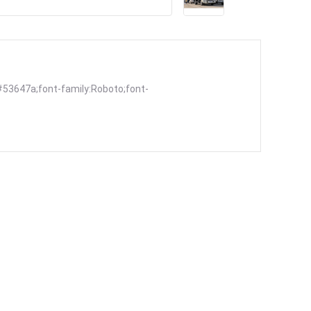
#53647a;font-family:Roboto;font-