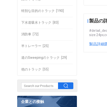
特別な目的のトラック
[190]
製品の
下水道吸水トラック
[83]
#detail_dec
消防車
[72]
size:24px;c
製品詳細図
半トレーラー
[25]
道のSweepingのトラック
[29]
他のトラック
[55]
企業との接触