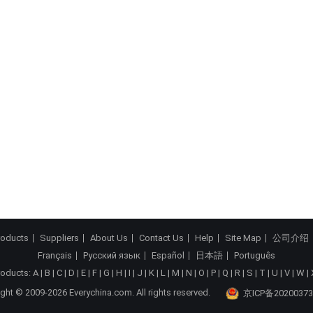
roducts
Suppliers
About Us
Contact Us
Help
Site Map
公司介绍
Français
Русский язык
Español
日本語
Português
roducts:
A
|
B
|
C
|
D
|
E
|
F
|
G
|
H
|
I
|
J
|
K
|
L
|
M
|
N
|
O
|
P
|
Q
|
R
|
S
|
T
|
U
|
V
|
W
|
ght © 2009-2026 Everychina.com. All rights reserved.
京ICP备20200373