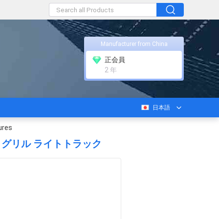
Manufacturer from China
正会員
2 年
日本語
ures
ロー グリル ライトトラック