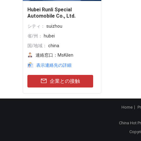
Hubei Runli Special
Automobile Co., Ltd.
シティ：
suizhou
省/州：
hubei
国/地域：
china
連絡窓口：
MsKilen
表示連絡先の詳細
企業との接触
Home
P
China Hot P
Copyri