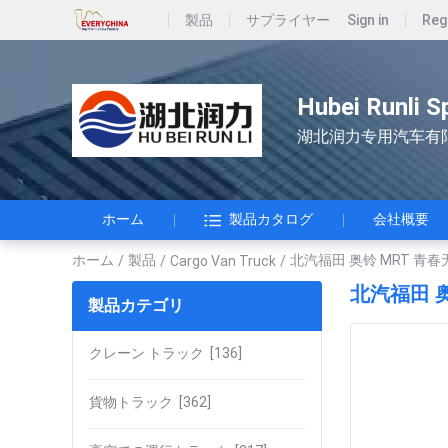
製品
サプライヤー
Sign in
Reg
Hubei Runli S
湖北润力专用汽车有
ホーム
製品カタログ
会社概要
ホーム
製品
北汽福田 奥铃 MRT 青春
/
/
Cargo Van Truck
/
北汽福田 奥
製品カテゴリ
クレーン トラック
[136]
貨物トラック
[362]