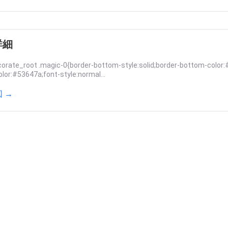
詳細
orate_root .magic-0{border-bottom-style:solid;border-bottom-color:
olor:#53647a;font-style:normal...
 →