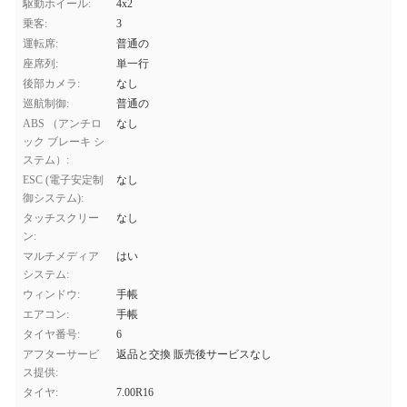
駆動ホイール:
4x2
乗客:
3
運転席:
普通の
座席列:
単一行
後部カメラ:
なし
巡航制御:
普通の
ABS （アンチロ
なし
ック ブレーキ シ
ステム）:
ESC (電子安定制
なし
御システム):
タッチスクリー
なし
ン:
マルチメディア
はい
システム:
ウィンドウ:
手帳
エアコン:
手帳
タイヤ番号:
6
アフターサービ
返品と交換 販売後サービスなし
ス提供:
タイヤ:
7.00R16