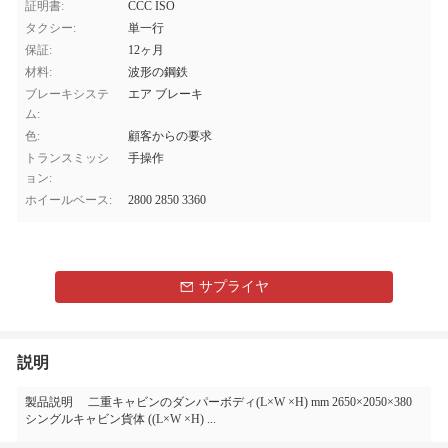
証明書:
CCC ISO
タクシー:
単一行
保証:
12ヶ月
材料:
波形の鋼鉄
ブレーキシステ
エア ブレーキ
ム:
色:
顧客からの要求
トランスミッシ
手操作
ョン:
ホイールベース:
2800 2850 3360
サプライヤ
説明
製品説明 二重キャビンのダンパーボディ(L×W ×H) mm 2650×2050×380
シングルキャビン貨体 ((L×W ×H) ...