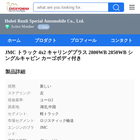
Hubei Runli Special Automobile Co., Ltd.
Active Member
2 Years
ホーム
プロダクト
プロフィール
コンタクト
JMC トラック 4x2 キャリングプラス 2800WB 2850WB シ
ングルキャビン カーゴボディ付き
製品詳細
状態:
新しい
ステアリング:
左
排放基準:
ユーロ2
原産地:
湖北,中国
セグメント:
軽トラック
市場セグメント:
ロジスティック輸送
エンジンのブラ
JMC
ンド: