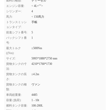
燃料の種類:
ディーゼル
エンジン容量:
< 4L="">
シリンダー:
4
馬力:
< 150馬力
トランスミッシ
手帳
ョンタイプ:
前進シフト番号:
5
バックシフト番
1
号:
最大トルク
≤500Nm
((Nm):
サイズ:
5995*1880*2750 mm
貨物タンクの寸
4210*1760*1730
法:
貨物タンクの長
≤4.2m
さ:
貨物タンクの種
ヴァン
類:
車両総重量:
4485
容量 (負荷):
1 - 10t
燃料タンク容量:
100-200L