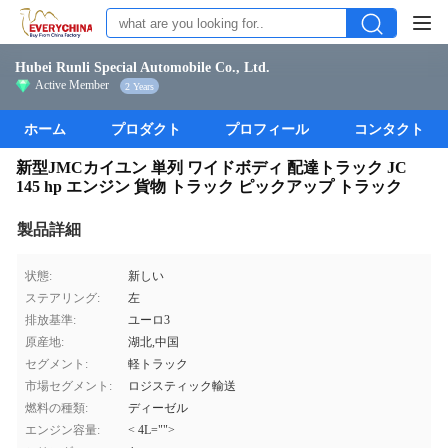
Hubei Runli Special Automobile Co., Ltd.
Active Member
2 Years
ホーム
プロダクト
プロフィール
コンタクト
新型JMCカイユン 単列 ワイドボディ 配達トラック JC
145 hp エンジン 貨物 トラック ピックアップ トラック
製品詳細
状態:
新しい
ステアリング:
左
排放基準:
ユーロ3
原産地:
湖北,中国
セグメント:
軽トラック
市場セグメント:
ロジスティック輸送
燃料の種類:
ディーゼル
エンジン容量:
< 4L="">