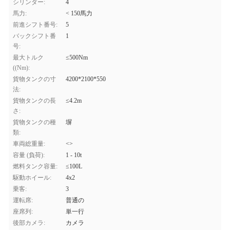
シリンダー:
4
馬力:
< 150馬力
前進シフト番号:
5
バックシフト番
1
号:
最大トルク
≤500Nm
((Nm):
貨物タンクの寸
4200*2100*550
法:
貨物タンクの長
≤4.2m
さ:
貨物タンクの種
塀
類:
車両総重量:
<>
容量 (負荷):
1 - 10t
燃料タンク容量:
≤100L
駆動ホイール:
4x2
乗客:
3
運転席:
普通の
座席列:
単一行
後部カメラ:
カメラ