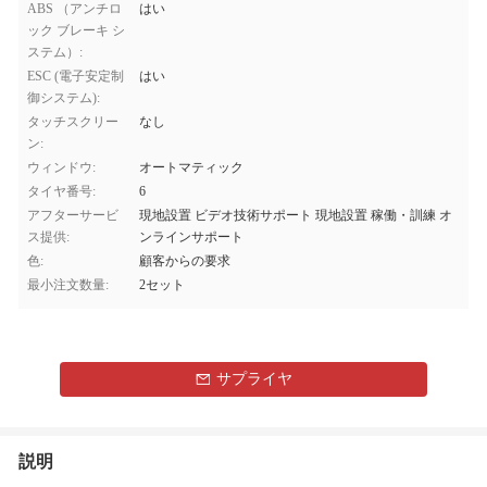
ABS （アンチロ
はい
ック ブレーキ シ
ステム）:
ESC (電子安定制
はい
御システム):
タッチスクリー
なし
ン:
ウィンドウ:
オートマティック
タイヤ番号:
6
アフターサービ
現地設置 ビデオ技術サポート 現地設置 稼働・訓練 オ
ス提供:
ンラインサポート
色:
顧客からの要求
最小注文数量:
2セット
サプライヤ
説明