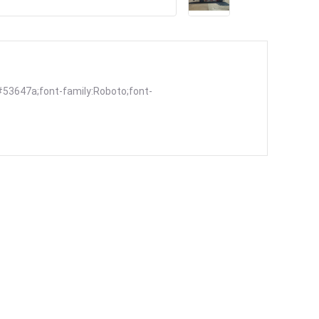
#53647a;font-family:Roboto;font-