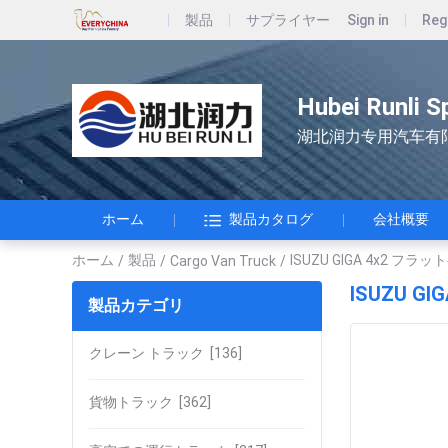
製品
サプライヤー
Sign in
Reg
Hubei Runli S
湖北润力专用汽车有
ホーム
製品カタログ
会社概要
ホーム
製品
ISUZU GIGA 4x2 フ
/
/
Cargo Van Truck
/
ISUZU G
製品カテゴリ
クレーン トラック
[136]
貨物トラック
[362]