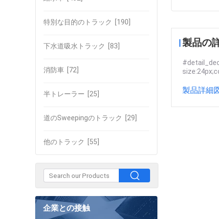
特別な目的のトラック
[190]
製品の
下水道吸水トラック
[83]
#detail_dec
消防車
[72]
size:24px;c
製品詳細図
半トレーラー
[25]
道のSweepingのトラック
[29]
他のトラック
[55]
企業との接触