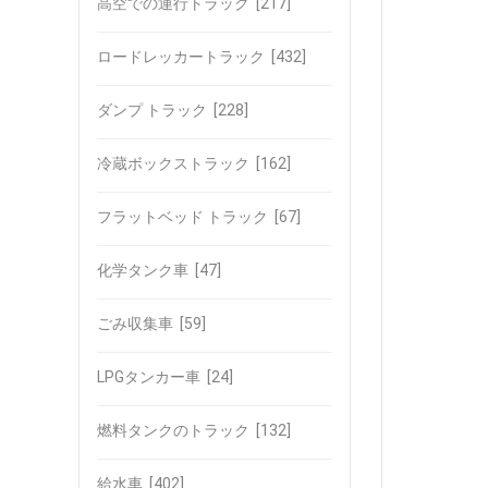
高空での運行トラック
[217]
ロードレッカートラック
[432]
ダンプ トラック
[228]
冷蔵ボックストラック
[162]
フラットベッド トラック
[67]
化学タンク車
[47]
ごみ収集車
[59]
LPGタンカー車
[24]
燃料タンクのトラック
[132]
給水車
[402]