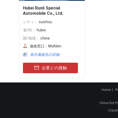
Hubei Runli Special
Automobile Co., Ltd.
シティ：
suizhou
省/州：
hubei
国/地域：
china
連絡窓口：
MsKilen
表示連絡先の詳細
企業との接触
Home
P
China Hot P
Copyri