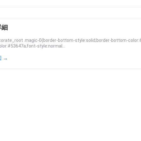
詳細
orate_root .magic-0{border-bottom-style:solid;border-bottom-color:
olor:#53647a;font-style:normal...
 →