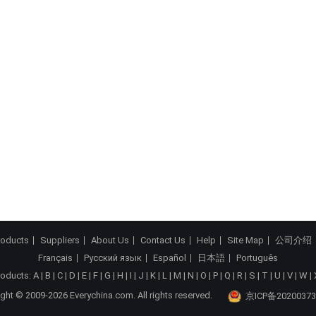
roducts
Suppliers
About Us
Contact Us
Help
Site Map
公司介绍
Français
Русский язык
Español
日本語
Português
roducts:
A
|
B
|
C
|
D
|
E
|
F
|
G
|
H
|
I
|
J
|
K
|
L
|
M
|
N
|
O
|
P
|
Q
|
R
|
S
|
T
|
U
|
V
|
W
|
ght © 2009-2026 Everychina.com. All rights reserved.
京ICP备20200373