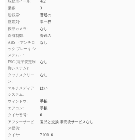
駆動ホイール:
4x2
乗客:
3
運転席:
普通の
座席列:
単一行
後部カメラ:
なし
巡航制御:
普通の
ABS （アンチロ
なし
ック ブレーキ シ
ステム）:
ESC (電子安定制
なし
御システム):
タッチスクリー
なし
ン:
マルチメディア
はい
システム:
ウィンドウ:
手帳
エアコン:
手帳
タイヤ番号:
6
アフターサービ
返品と交換 販売後サービスなし
ス提供:
タイヤ:
7.00R16