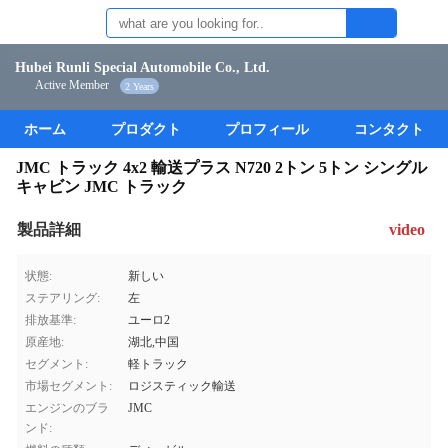
Hubei Runli Special Automobile Co., Ltd.
Active Member
2 Years
ホーム
プロダクト
プロフィール
コンタクト
JMC トラック 4x2 輸送プラス N720 2トン 5トン シングル
キャビン JMC トラック
製品詳細
video
状態:
新しい
ステアリング:
左
排放基準:
ユーロ2
原産地:
湖北,中国
セグメント:
軽トラック
市場セグメント:
ロジスティック輸送
エンジンのブラ
JMC
ンド: