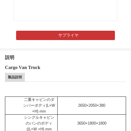
サプライヤ
説明
Cargo Van Truck
製品説明
二重キャビンのダ
ンパーボディ
(L×W
2650×2050×380
×H)
mm
シングルキャビン
のバンのボディ
3650×1800×1800
(
(L×W ×H)
mm