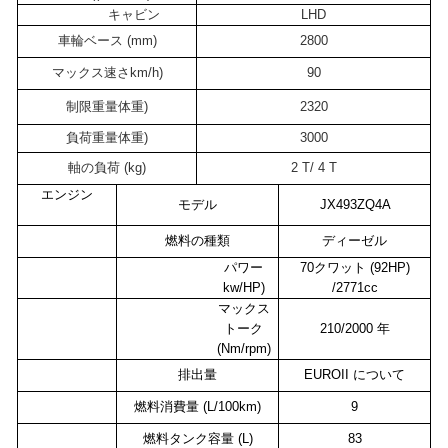
キャビン
LHD
車輪ベース (mm)
2800
マックス速さ
km/h
)
90
制限重量
体重
)
2320
負荷重量
体重
)
3000
軸の負荷 (kg)
2 T/ 4 T
エンジン
モデル
JX493ZQ4A
燃料の種類
ディーゼル
パワー
70
クワット (
92
HP)
kw/
HP
)
/
2771
cc
マックス
トーク
210/2000 年
(Nm/rpm)
排出量
EURO
II について
燃料消費量 (L/100km)
9
燃料タンク容量 (L)
83