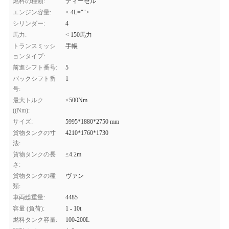
燃料の種類:
ディーゼル
エンジン容量:
< 4L="">
シリンダー:
4
馬力:
< 150馬力
トランスミッシ
手帳
ョンタイプ:
前進シフト番号:
5
バックシフト番
1
号:
最大トルク
≤500Nm
((Nm):
サイズ:
5995*1880*2750 mm
貨物タンクの寸
4210*1760*1730
法:
貨物タンクの長
≤4.2m
さ:
貨物タンクの種
ヴァン
類:
車両総重量:
4485
容量 (負荷):
1 - 10t
燃料タンク容量:
100-200L