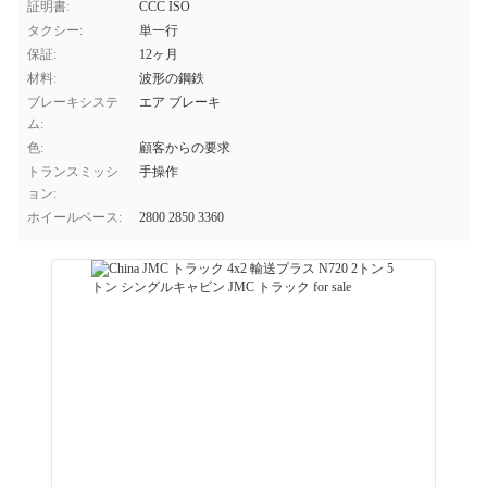
証明書:
CCC ISO
タクシー:
単一行
保証:
12ヶ月
材料:
波形の鋼鉄
ブレーキシステ
エア ブレーキ
ム:
色:
顧客からの要求
トランスミッシ
手操作
ョン:
ホイールベース:
2800 2850 3360