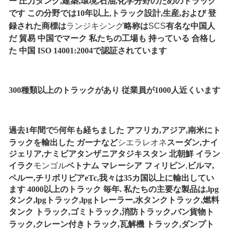
ー
圧力タンク,建築,環境,石油,化学分野のためのトラック
です
この分野では10年以上
トラック設計,生産,および
登
,
録された商標は
ランジキシング
略称は
SCS
有名な中国人
だ
貿易
中国でマーク
私たちの工場も
持っている
合格し
た
中国
ISO 14001:2004で認証されています
300種類以上のトラックがあり 従業員が1000人近くいます
過去1年間で
5
何年も経ちました
アフリカ,アジア,南米にト
ラックを輸出した
ガーナなど
シエラレオネ
スーダン,ナイ
ジェリア,ナミビア
タンザニア
タジキスタン 北朝鮮 イラン
イラク
モンゴル
ベトナム マレーシア
フィリピン
,
ビルマ,
ペルー,チリ
ボリビア
e
Tc,我々は35カ国以上に輸出してい
ます 4000以上のトラック 毎年. 私たちの主要な製品は,lpg
タンク,lpgトラック,lpgトレーラー,水タンクトラック,燃料
タンク
トラック,ゴミトラック,消防トラック,バン貨物ト
ラック,クレーン付きトラック,瓦解機
トラック,ダンプト