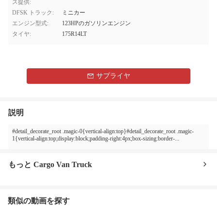
ス提供:
DFSK トラック:
ミニカー
エンジン型式:
123HPのガソリンエンジン
タイヤ:
175R14LT
サプライヤ
説明
#detail_decorate_root .magic-0{vertical-align:top}#detail_decorate_root .magic-
1{vertical-align:top;display:block;padding-right:4px;box-sizing:border-...
もっと Cargo Van Truck
類似の動画を探す