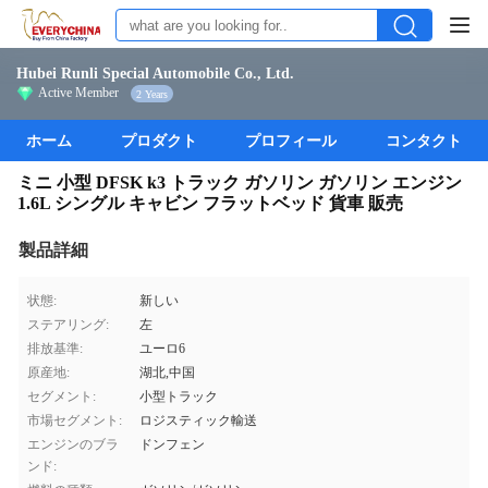
Hubei Runli Special Automobile Co., Ltd.
Active Member
2 Years
ホーム
プロダクト
プロフィール
コンタクト
ミニ 小型 DFSK k3 トラック ガソリン ガソリン エンジン
1.6L シングル キャビン フラットベッド 貨車 販売
製品詳細
状態:
新しい
ステアリング:
左
排放基準:
ユーロ6
原産地:
湖北,中国
セグメント:
小型トラック
市場セグメント:
ロジスティック輸送
エンジンのブラ
ドンフェン
ンド: