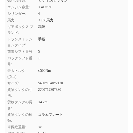
燃料の種類:
ガソリン/ガソリン
エンジン容量:
< 4L="">
シリンダー:
4
馬力:
< 150馬力
ギアボックス ブ
武陵
ランド:
トランスミッシ
手帳
ョンタイプ:
前進シフト番号:
5
バックシフト番
1
号:
最大トルク
≤500Nm
((Nm):
サイズ:
5480*1840*2120
貨物タンクの寸
2700*1780*380
法:
貨物タンクの長
≤4.2m
さ:
貨物タンクの種
コラムプレート
類:
車両総重量:
<>