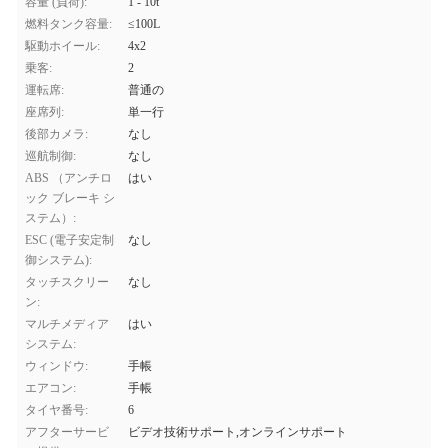
容量 (負荷):
1 - 10t
燃料タンク容量:
≤100L
駆動ホイール:
4x2
乗客:
2
運転席:
普通の
座席列:
単一行
後部カメラ:
なし
巡航制御:
なし
ABS （アンチロ
はい
ック ブレーキ シ
ステム）:
ESC (電子安定制
なし
御システム):
タッチスクリー
なし
ン:
マルチメディア
はい
システム:
ウィンドウ:
手帳
エアコン:
手帳
タイヤ番号:
6
アフターサービ
ビデオ技術サポート,オンラインサポート