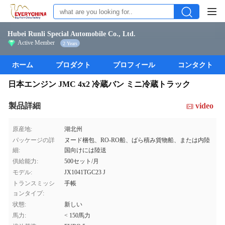
Hubei Runli Special Automobile Co., Ltd.
Active Member
2 Years
ホーム
プロダクト
プロフィール
コンタクト
日本エンジン JMC 4x2 冷蔵バン ミニ冷蔵トラック
製品詳細
video
原産地:
湖北州
パッケージの詳
ヌード梱包、RO-RO船、ばら積み貨物船、または内陸
細:
国向けには陸送
供給能力:
500セット/月
モデル:
JX1041TGC23 J
トランスミッシ
手帳
ョンタイプ:
状態:
新しい
馬力:
< 150馬力