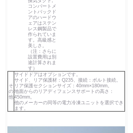
換気ダクト;
コンパートメ
ントバックド
アのハードウ
ェアはステン
レス鋼製品で
作られていま
す。高級感と
美しさ。
（注：さらに
設置費用は別
途計算されま
す）
サイドドアはオプションです。
サイド、リア保護材：Q235、接続：ボルト接続。
そ
リア保護セクションサイズ：40mm×180mm。
の
地面からのリアディフェンスサポートの高さ：
他
450mm。
他のメーカーの同等の電力冷凍ユニットを選択でき
ます。