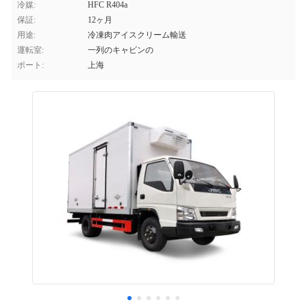
冷媒:
HFC R404a
保証:
12ヶ月
用途:
冷凍肉アイスクリーム輸送
運転室:
一列のキャビンの
ポート:
上海