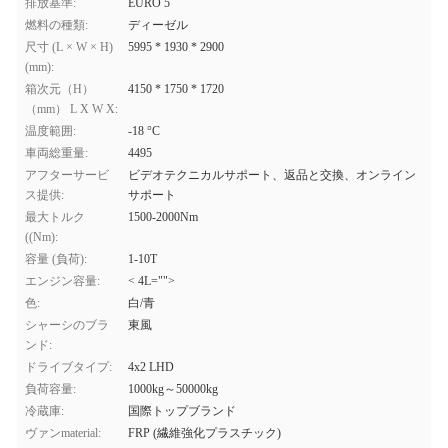
排放基準:
EURO 5
燃料の種類:
ディーゼル
尺寸 (L × W × H)
5995 * 1930 * 2900
(mm):
箱次元（H）
4150 * 1750 * 1720
（mm） L X W X:
温度範囲:
-18 °C
車両総重量:
4495
アフターサービ
ビデオテクニカルサポート、返品と交換、オンライン
ス提供:
サポート
最大トルク
1500-2000Nm
((Nm):
容量 (負荷):
1-10T
エンジン容量:
< 4L="">
色:
白/青
シャーシのブラ
東風
ンド:
ドライブタイプ:
4x2 LHD
負荷容量:
1000kg～50000kg
冷蔵庫:
国際トップブランド
ヴァンmaterial:
FRP (繊維強化プラスチック)