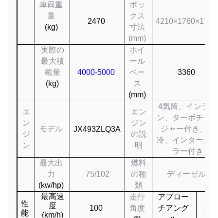
車両重
ボッ
量
クス
2470
4210×1760×1730
(kg)
寸法
(mm)
実際の
ホイ
最大積
ール
載量
4000-5000
ベー
3360
(kg)
ス
(mm)
4気筒、インライ
エ
エン
ン、ターボチャ
ン
ジン
モデル
ジャー付き、水
JX493ZLQ
3A
ジ
の説
冷、インターク
ン
明
ラー付き
最大出
燃料
力
75/102
の種
ディーゼル
(
kw
/
hp
)
類
最高速
走行
アプロー
性
度
100
角度
チアング
27
能
(km/h)