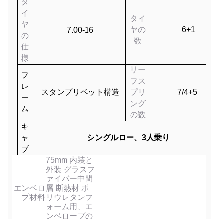
タ
イ
タイ
ヤ
ヤの
6+1
7.00-16
の
数
仕
様
リー
フ
フス
レ
スタンプリベット構造
プリ
7/4+5
ー
ング
ム
の数
キ
ャ
シングルロー、3人乗り
ブ
75mm 内装と
外装 グラスフ
ァイバー中間
エンベロ
層 断熱材 ポ
ープ材料
リウレタンフ
ォーム用、エ
ンベロープの