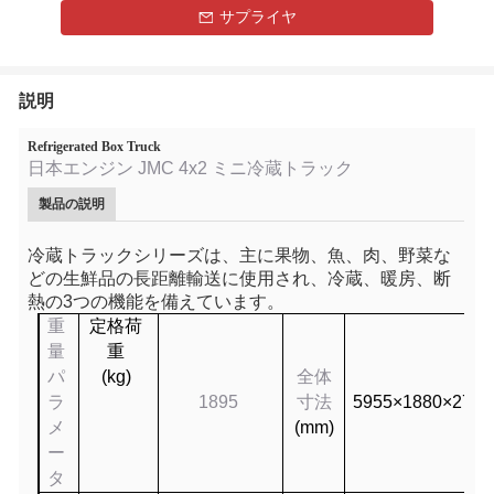
サプライヤ
説明
Refrigerated Box Truck
日本エンジン JMC 4x2 ミニ冷蔵トラック
製品の説明
冷蔵トラックシリーズは、主に果物、魚、肉、野菜な
どの生鮮品の長距離輸送に使用され、冷蔵、暖房、断
熱の3つの機能を備えています。
重
定格荷
量
重
パ
(kg)
全体
ラ
1895
寸法
5955×1880×2750
メ
(mm)
ー
タ