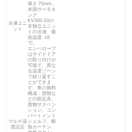
厚さ 75mm 。
米国サーモキ
ング、
KV300-10の
冷凍ユニ
非独立ユニッ
ット
トの冷凍、最
低温度 -18
°C。
エンベロープ
はサイドドア
の取り付けが
可能で、異な
る温度ゾーン
で繰り返すこ
とができま
す。車の無料
構成：貨物な
どの固定具、
貨物サスペン
ション、コン
パートメント
マルチ温
シェルフ、断
度設定
熱カーテン、