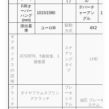
(°)
ル
F/Rオ
デパーチ
ーバー
1015/1580
ャーアン
15.3
ハング
グル
(mm)
駆動
排出基
ユーロIII
4X2
準
方式
ギ
ア
ボ
ステ
ッ
アリ
JC528T6、5速前進、1
ク
ング
LHD
速後退
ス
タイ
の
プ
説
明
ク
ブレ
ラ
ダイヤフラムスプリン
ーキ
ッ
グクラッチ
シス
油圧 ブレーキシ
チ
テム
ステム