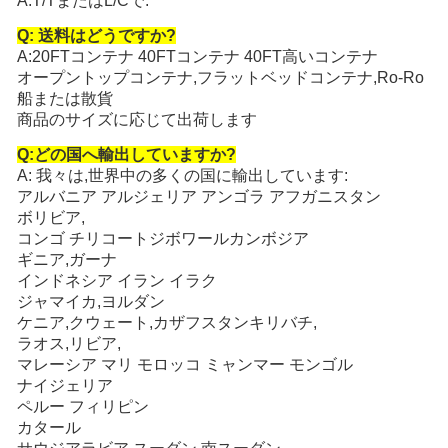
A:T/TまたはL/Cで.
Q: 送料はどうですか?
A:20FTコンテナ 40FTコンテナ 40FT高いコンテナ
オープントップコンテナ,フラットベッドコンテナ,Ro-Ro
船または散貨
商品のサイズに応じて出荷します
Q:どの国へ輸出していますか?
A: 我々は,世界中の多くの国に輸出しています:
アルバニア アルジェリア アンゴラ アフガニスタン
ボリビア
,
コンゴ チリ
コートジボワール
カンボジア
ギニア,ガーナ
インドネシア イラン イラク
ジャマイカ,ヨルダン
ケニア,クウェート,カザフスタン
キリバチ
,
ラオス,リビア,
マレーシア マリ モロッコ ミャンマー モンゴル
ナイジェリア
ペルー フィリピン
カタール