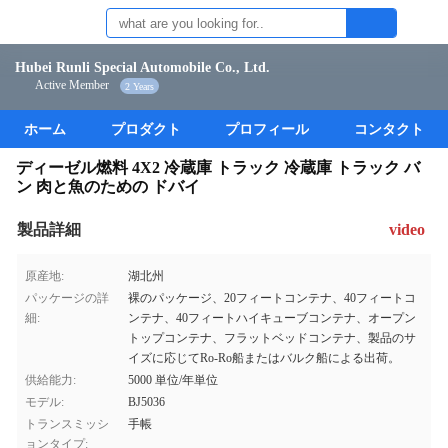
Hubei Runli Special Automobile Co., Ltd.
Active Member
2 Years
ホーム
プロダクト
プロフィール
コンタクト
ディーゼル燃料 4X2 冷蔵庫 トラック 冷蔵庫 トラック バ
ン 肉と魚のための ドバイ
製品詳細
video
原産地:
湖北州
パッケージの詳
裸のパッケージ、20フィートコンテナ、40フィートコ
細:
ンテナ、40フィートハイキューブコンテナ、オープン
トップコンテナ、フラットベッドコンテナ、製品のサ
イズに応じてRo-Ro船またはバルク船による出荷。
供給能力:
5000 単位/年単位
モデル:
BJ5036
トランスミッシ
手帳
ョンタイプ: