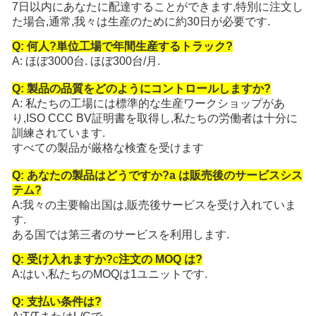
7日以内にあなたに配達することができます,特別に注文し
た場合,通常,我々は生産のために約30日が必要です.
Q: 何人?
単位
工場で年間生産するトラック?
A: ほぼ3000台. ほぼ300台/月.
Q: 製品の品質をどのようにコントロールしますか?
A: 私たちの工場には標準的な生産ワークショップがあ
り,ISO CCC BV証明書を取得し,私たちの労働者は十分に
訓練されています.
すべての製品が厳格な検査を受けます
Q: あなたの製品はどうですか?
a は
販売後のサービスシス
テム?
A:我々の主要輸出国は,販売後サービスを受け入れていま
す.
ある国では第三者のサービスを利用します.
Q: 受け入れますか?
c
注文の MOQ は?
A:はい,私たちのMOQは1ユニットです.
Q: 支払い条件は?