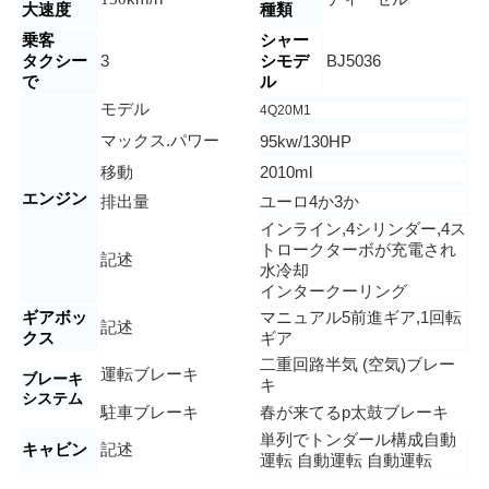
大速度
種類
乗客
シャー
タクシー
3
シモデ
BJ5036
で
ル
モデル
4Q20M1
マックス.パワー
95kw/130
HP
移動
2010ml
エンジン
排出量
ユーロ
4か3か
インライン
,
4
シリンダー,4ス
トローク
ターボが充電され
記述
水冷却
インタークーリング
ギアボッ
マニュアル
5
前進ギア,1回転
記述
クス
ギア
二重回路
半気 (空気)
ブレー
運転ブレーキ
ブレーキ
キ
システム
駐車ブレーキ
春が来てる
p
太鼓ブレーキ
単列で
トンダール
構成
自動
キャビン
記述
運転 自動運転 自動運転