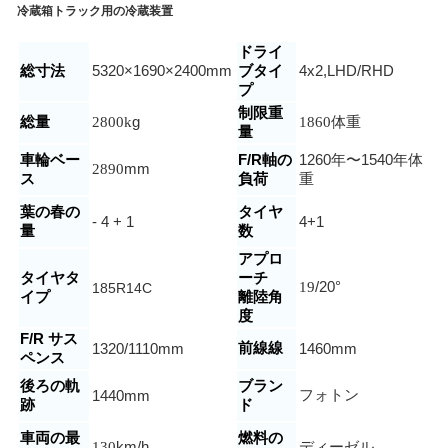
冷蔵箱トラック用の冷蔵装置
ドライ
総寸法
5320×1690×2400mm
ブタイ
4x2,LHD/RHD
プ
制限重
総量
2800k
g
1860
体重
量
車輪ベー
F/R軸の
1260年〜1540年
体
2890
mm
ス
負荷
重
葉の春の
タイヤ
- 4 + 1
4+1
量
数
アプロ
タイヤタ
ーチ
19
/20
°
185R14C
イプ
離陸角
度
F/R サス
前線線
1320/1110
mm
1460mm
ペンス
後ろの軌
ブラン
フォトン
1440
mm
跡
ド
車両の最
燃料の
130
km/h
ディーゼル