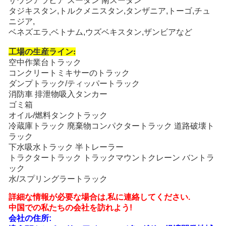
サウジアラビア スーダン 南スーダン
タジキスタン,トルクメニスタン,タンザニア,トーゴ,チュ
ニジア,
ベネズエラ,ベトナム,ウズベキスタン,ザンビアなど
工場の生産ライン:
空中作業台トラック
コンクリートミキサーのトラック
ダンプトラック/ティッパートラック
消防車 排泄物吸入タンカー
ゴミ箱
オイル/燃料タンクトラック
冷蔵庫トラック 廃棄物コンパクタートラック 道路破壊ト
ラック
下水吸水トラック 半トレーラー
トラクタートラック トラックマウントクレーン バントラ
ック
水/スプリングラートラック
詳細な情報が必要な場合は,私に連絡してください.
中国での私たちの会社を訪れよう!
会社の住所: