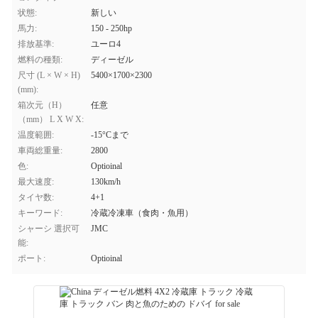
状態:
新しい
馬力:
150 - 250hp
排放基準:
ユーロ4
燃料の種類:
ディーゼル
尺寸 (L × W × H)
5400×1700×2300
(mm):
箱次元（H）
任意
（mm） L X W X:
温度範囲:
-15°Cまで
車両総重量:
2800
色:
Optioinal
最大速度:
130km/h
タイヤ数:
4+1
キーワード:
冷蔵冷凍車（食肉・魚用）
シャーシ 選択可
JMC
能:
ポート:
Optioinal