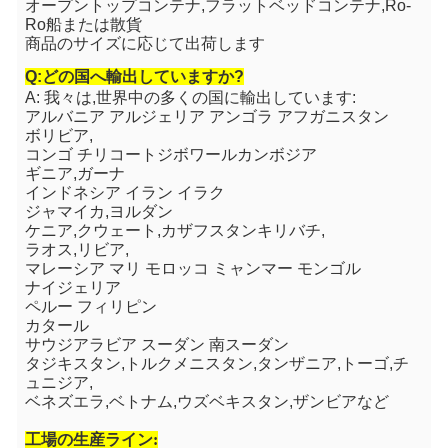
オープントップコンテナ,フラットベッドコンテナ,Ro-
Ro船または散貨
商品のサイズに応じて出荷します
Q:どの国へ輸出していますか?
A: 我々は,世界中の多くの国に輸出しています:
アルバニア アルジェリア アンゴラ アフガニスタン
ボリビア
,
コンゴ チリ
コートジボワール
カンボジア
ギニア,ガーナ
インドネシア イラン イラク
ジャマイカ,ヨルダン
ケニア,クウェート,カザフスタン
キリバチ
,
ラオス,リビア,
マレーシア マリ モロッコ ミャンマー モンゴル
ナイジェリア
ペルー フィリピン
カタール
サウジアラビア スーダン 南スーダン
タジキスタン,トルクメニスタン,タンザニア,トーゴ,チ
ュニジア,
ベネズエラ,ベトナム,ウズベキスタン,ザンビアなど
工場の生産ライン: