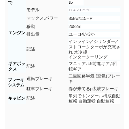
で
ル
モデル
YC4FA115-50
マックス.パワー
85kw/115
HP
移動
2982ml
エンジン
排出量
ユーロ
4か3か
インライン
,
4
シリンダー,4
ストローク
ターボが充電さ
記述
れ 水冷却
インタークーリング
ギアボッ
マニュアル
5
前進ギア,1回
記述
クス
転ギア
二重回路
半気 (空気)
ブレー
運転ブレーキ
ブレーキ
キ
システム
駐車ブレーキ
春が来てる
p
太鼓ブレーキ
単列で
トンダール
構成
自動
キャビン
記述
運転 自動運転 自動運転