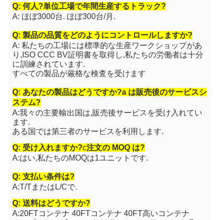
Q: 何人?
単位
工場で年間生産するトラック?
A: ほぼ3000台. ほぼ300台/月.
Q: 製品の品質をどのようにコントロールしますか?
A: 私たちの工場には標準的な生産ワークショップがあ
り,ISO CCC BV証明書を取得し,私たちの労働者は十分
に訓練されています.
すべての製品が厳格な検査を受けます
Q: あなたの製品はどうですか?
a は
販売後のサービスシ
ステム?
A:我々の主要輸出国は,販売後サービスを受け入れてい
ます.
ある国では第三者のサービスを利用します.
Q: 受け入れますか?
c
注文の MOQ は?
A:はい,私たちのMOQは1ユニットです.
Q: 支払い条件は?
A:T/TまたはL/Cで.
Q: 送料はどうですか?
A:20FTコンテナ 40FTコンテナ 40FT高いコンテナ