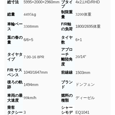
総寸法
5995×2000×2960mm
ブタイ
4x2,LHD/RHD
プ
制限重
総量
4495k
g
3200
体重
量
車輪ベー
F/R軸
3308
mm
1800/2695
体重
ス
の負荷
葉の春の
タイヤ
6/6+5
6+1
量
数
アプロ
タイヤタ
ーチ
20
/14
°
7.00-16 8PR
イプ
離陸角
度
F/R サス
1040/1647
mm
前線線
1503mm
ペンス
後ろの軌
ブラン
ドンフェン
1494
mm
跡
ド
車両の最
燃料の
99
km/h
ディーゼル
大速度
種類
乗客
シャー
タクシー
3
シモデ
EQ1041