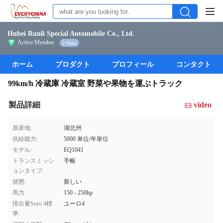
Hubei Runli Special Automobile Co., Ltd.
Active Member
2 Years
ホーム
プロダクト
プロフィール
コンタクト
99km/h 冷蔵庫 冷蔵室 野菜や果物を運ぶトラック
製品詳細
video
原産地:
湖北州
供給能力:
5000 単位/年単位
モデル:
EQ1041
トランスミッシ
手帳
ョンタイプ:
状態:
新しい
馬力:
150 - 250hp
排出量Suro 4標
ユーロ4
準: