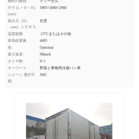
燃料の種類:
ディーゼル
尺寸 (L × W × H)
5995×2000×2960
(mm):
箱次元（H）
任意
（mm） L X W X:
温度範囲:
-15°Cまたはその他
車両総重量:
4495
色:
Optioinal
最大速度:
99km/h
タイヤ数:
6+1
キーワード:
野菜と果物用冷蔵バン車
シャーシ 選択可
JMC
能: