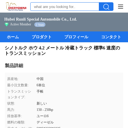
Hubei Runli Special Automobile Co., Ltd.
Active Member
2 Years
ホーム
プロダクト
プロフィール
コンタクト
シノトルク ホウ 4.2 メートル 冷蔵トラック 標準6 速度の
トランスミッション
製品詳細
原産地:
中国
最小注文数量:
6単位
トランスミッシ
手帳
ョンタイプ:
状態:
新しい
馬力:
150 - 250hp
排放基準:
ユーロ6
燃料の種類:
ディーゼル