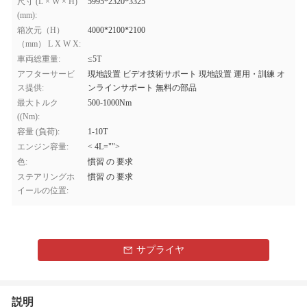
尺寸 (L × W × H)
5995*2320*3325
(mm):
箱次元（H）
4000*2100*2100
（mm） L X W X:
車両総重量:
≤5T
アフターサービ
現地設置 ビデオ技術サポート 現地設置 運用・訓練 オ
ス提供:
ンラインサポート 無料の部品
最大トルク
500-1000Nm
((Nm):
容量 (負荷):
1-10T
エンジン容量:
< 4L="">
色:
慣習 の 要求
ステアリングホ
慣習 の 要求
イールの位置:
サプライヤ
説明