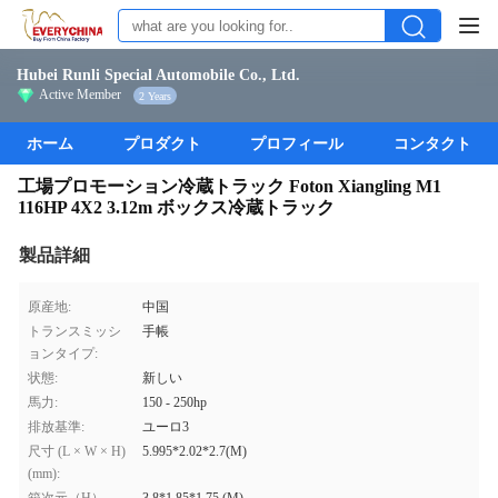
Hubei Runli Special Automobile Co., Ltd.
Active Member
2 Years
ホーム
プロダクト
プロフィール
コンタクト
工場プロモーション冷蔵トラック Foton Xiangling M1
116HP 4X2 3.12m ボックス冷蔵トラック
製品詳細
原産地:
中国
トランスミッシ
手帳
ョンタイプ:
状態:
新しい
馬力:
150 - 250hp
排放基準:
ユーロ3
尺寸 (L × W × H)
5.995*2.02*2.7(M)
(mm):