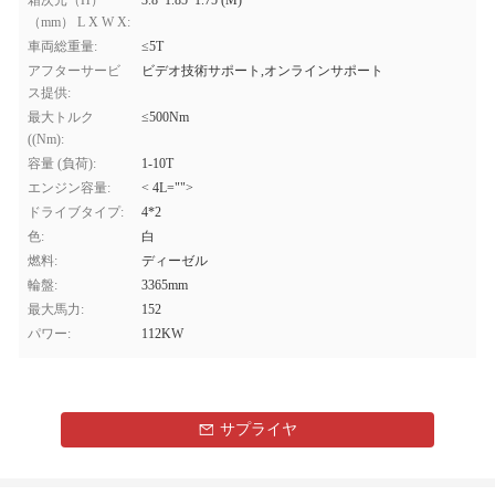
箱次元（H）
3.8*1.85*1.75 (M)
（mm） L X W X:
車両総重量:
≤5T
アフターサービ
ビデオ技術サポート,オンラインサポート
ス提供:
最大トルク
≤500Nm
((Nm):
容量 (負荷):
1-10T
エンジン容量:
< 4L="">
ドライブタイプ:
4*2
色:
白
燃料:
ディーゼル
輪盤:
3365mm
最大馬力:
152
パワー:
112KW
サプライヤ