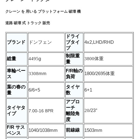
クレーン を 用いる プラットフォーム 破壊 機
道路 破壊 式 トラック 販売
ドライ
ブランド
ドンフェン
ブタイ
4x2,LHD/RHD
プ
制限重
総量
4495
g
3800
体重
量
車輪ベー
F/R軸の
3308
mm
1800/2695
体重
ス
負荷
葉の春の
タイヤ
6/6+5
6+1
量
数
アプロ
タイヤタ
ーチ
20
/23
°
7.00-16 8PR
イプ
離陸角
度
F/R サス
前線線
1040/1038
mm
1503mm
ペンス