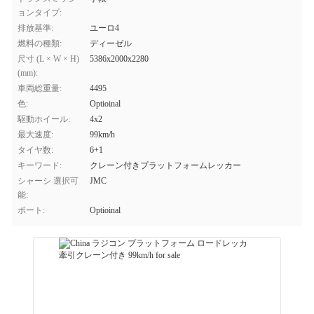
ョンタイプ:
排放基準:
ユーロ4
燃料の種類:
ディーゼル
尺寸 (L × W × H)
5386x2000x2280
(mm):
車両総重量:
4495
色:
Optioinal
駆動ホイール:
4x2
最大速度:
99km/h
タイヤ数:
6+1
キーワード:
クレーン付きプラットフォームレッカー
シャーシ 選択可
JMC
能:
ポート:
Optioinal