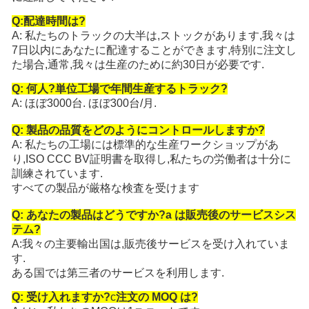
Q:配達時間は?
A: 私たちのトラックの大半は,ストックがあります,我々は
7日以内にあなたに配達することができます,特別に注文し
た場合,通常,我々は生産のために約30日が必要です.
Q: 何人?
単位
工場で年間生産するトラック?
A: ほぼ3000台. ほぼ300台/月.
Q: 製品の品質をどのようにコントロールしますか?
A: 私たちの工場には標準的な生産ワークショップがあ
り,ISO CCC BV証明書を取得し,私たちの労働者は十分に
訓練されています.
すべての製品が厳格な検査を受けます
Q: あなたの製品はどうですか?
a は
販売後のサービスシス
テム?
A:我々の主要輸出国は,販売後サービスを受け入れていま
す.
ある国では第三者のサービスを利用します.
Q: 受け入れますか?
c
注文の MOQ は?