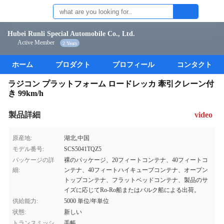
Hubei Runli Special Automobile Co., Ltd.
Active Member
2 Years
ホーム
プロダクト
プロフィール
コンタクト
ラジコン プラットフォーム ロードレッカ 牽引クレーン付
き 99km/h
製品詳細
video
原産地:
湖北,中国
モデル番号:
SCS5041TQZ5
パッケージの詳
裸のパッケージ、20フィートコンテナ、40フィートコ
細:
ンテナ、40フィートハイキューブコンテナ、オープン
トップコンテナ、フラットベッドコンテナ、製品のサ
イズに応じてRo-Ro船またはバルク船による出荷。
供給能力:
5000 単位/年単位
状態:
新しい
トランスミッシ
手帳