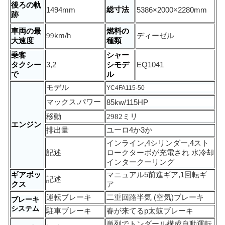
後ろの軌
総寸法
1494
mm
5386×2000×2280mm
跡
車両の最
燃料の
99
km/h
ディーゼル
大速度
種類
乗客
シャー
タクシー
3,2
シモデ
EQ1041
で
ル
モデル
YC4FA115-50
マックス.パワー
85kw/115
HP
移動
2982
ミリ
エンジン
排出量
ユーロ
4か3か
インライン
,
4
シリンダー,4スト
記述
ローク
ターボが充電され 水冷却
インタークーリング
ギアボッ
マニュアル
5
前進ギア,1回転ギ
記述
クス
ア
運転ブレーキ
二重回路
半気 (空気)
ブレーキ
ブレーキ
システム
駐車ブレーキ
春が来てる
p
太鼓ブレーキ
単列で
トンダール
構成
自動運転