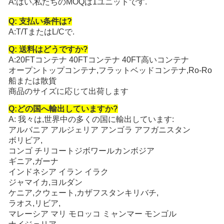
A:はい,私たちのMOQは1ユニットです.
Q: 支払い条件は?
A:T/TまたはL/Cで.
Q: 送料はどうですか?
A:20FTコンテナ 40FTコンテナ 40FT高いコンテナ
オープントップコンテナ,フラットベッドコンテナ,Ro-Ro
船または散貨
商品のサイズに応じて出荷します
Q:どの国へ輸出していますか?
A: 我々は,世界中の多くの国に輸出しています:
アルバニア アルジェリア アンゴラ アフガニスタン
ボリビア
,
コンゴ チリ
コートジボワール
カンボジア
ギニア,ガーナ
インドネシア イラン イラク
ジャマイカ,ヨルダン
ケニア,クウェート,カザフスタン
キリバチ
,
ラオス,リビア,
マレーシア マリ モロッコ ミャンマー モンゴル