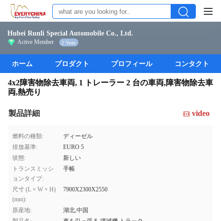
Hubei Runli Special Automobile Co., Ltd.
Active Member
2 Years
ホーム
プロダクト
プロフィール
コンタクト
4x2障害物除去車両, 1 トレーラー 2 台の車両,障害物除去車
両,熱売り
製品詳細
video
燃料の種類:
ディーゼル
排放基準:
EURO 5
状態:
新しい
トランスミッシ
手帳
ョンタイプ:
尺寸 (L × W × H)
7900X2300X2550
(mm):
原産地:
湖北,中国