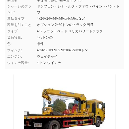
製品名:
車を引っ張る 壊滅機 トラック
シャーシのブラ
ドンフェン・シナトルク・ファウ・ベイン・ベン・ト
ンド:
ウ
運転タイプ:
4x2/6x2/6x4/8x4/8x6/4x4/6x6など
容量を引くこと:
オプション 2~30トンのトラック回収
タイプ:
4×2 フラットベッド リリカバリートラック
負荷容量:
4~8トンの
色:
条件
ウィンチ:
4/5/6/8/10/12/15/20/30/40/50/60トン
エンジン:
ウェイチャイ
ウィンチ容量:
4 トン ウインチ