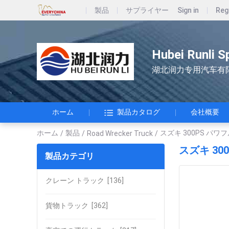
製品
サプライヤー
Sign in
Reg
Hubei Runli S
湖北润力专用汽车有
ホーム
製品カタログ
会社概要
ホーム
製品
スズキ 300PS パ
/
/
Road Wrecker Truck
/
スズキ 3
製品カテゴリ
クレーン トラック
[136]
貨物トラック
[362]