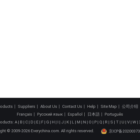
roducts
Suppliers
About Us
Contact Us
Help
Site Map
公司介绍
Français
Русский язык
Español
日本語
Português
roducts:
A
|
B
|
C
|
D
|
E
|
F
|
G
|
H
|
I
|
J
|
K
|
L
|
M
|
N
|
O
|
P
|
Q
|
R
|
S
|
T
|
U
|
V
|
W
|
ght © 2009-2026 Everychina.com. All rights reserved.
京ICP备20200373