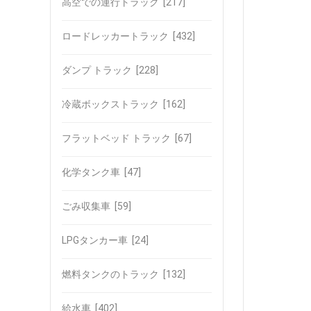
高空での運行トラック
[217]
ロードレッカートラック
[432]
ダンプ トラック
[228]
冷蔵ボックストラック
[162]
フラットベッド トラック
[67]
化学タンク車
[47]
ごみ収集車
[59]
LPGタンカー車
[24]
燃料タンクのトラック
[132]
給水車
[402]