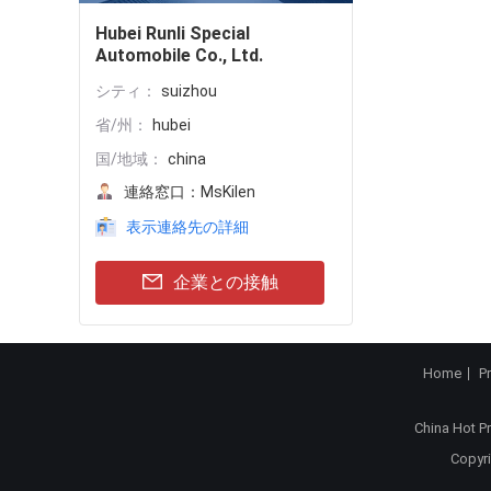
Hubei Runli Special
Automobile Co., Ltd.
シティ：
suizhou
省/州：
hubei
国/地域：
china
連絡窓口：
MsKilen
表示連絡先の詳細
企業との接触
Home
P
China Hot P
Copyri