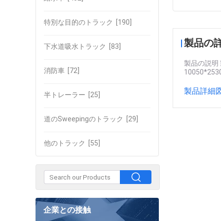
特別な目的のトラック
[190]
製品の
下水道吸水トラック
[83]
製品の説明 製
消防車
[72]
10050*25
製品詳細図
半トレーラー
[25]
道のSweepingのトラック
[29]
他のトラック
[55]
企業との接触