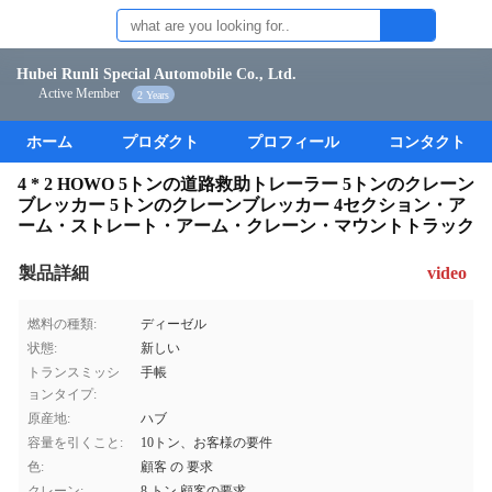
Hubei Runli Special Automobile Co., Ltd.
Active Member
2 Years
ホーム
プロダクト
プロフィール
コンタクト
4 * 2 HOWO 5トンの道路救助トレーラー 5トンのクレーン
ブレッカー 5トンのクレーンブレッカー 4セクション・ア
ーム・ストレート・アーム・クレーン・マウントトラック
製品詳細
video
燃料の種類:
ディーゼル
状態:
新しい
トランスミッシ
手帳
ョンタイプ:
原産地:
ハブ
容量を引くこと:
10トン、お客様の要件
色:
顧客 の 要求
クレーン:
8 トン,顧客の要求