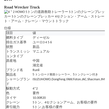
Road Wrecker Truck
仕様
項目
値
燃料タイプ
ディーゼル
排出ガス基準
ユーロ3 4 5 6
状態
新品
トランスミッシ
マニュアル
ョンタイプ
原産地
中国
湖北省
ブランド名
Runl
i
5 トンロード救助トレーラー、5トンクレーン付き
製品名
シャーシブラン
ISUZU
HOWO.DongFeng.FAW.Foton.JAC.Shacman
.JMC
ド
駆動方式
4
*2
色
要件
タイヤ
10.0
0R
20
クレーン
5トン、4セクションアーム、お客様の要件
,
牽引能力
5トン
お客様の要件