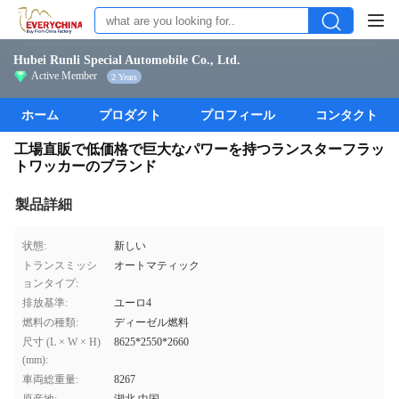
Hubei Runli Special Automobile Co., Ltd.
Active Member
2 Years
ホーム
プロダクト
プロフィール
コンタクト
工場直販で低価格で巨大なパワーを持つランスターフラッ
トワッカーのブランド
製品詳細
状態:
新しい
トランスミッシ
オートマティック
ョンタイプ:
排放基準:
ユーロ4
燃料の種類:
ディーゼル燃料
尺寸 (L × W × H)
8625*2550*2660
(mm):
車両総重量:
8267