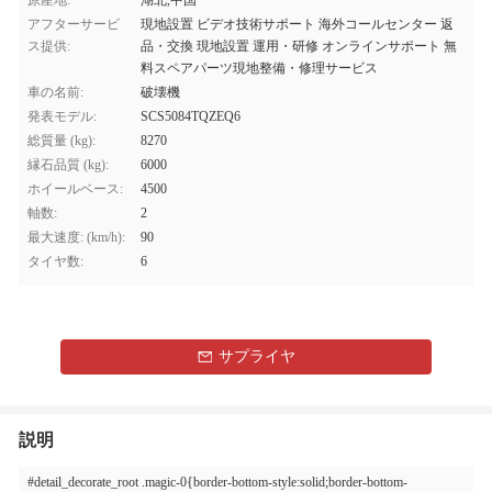
原産地:
湖北,中国
アフターサービ
現地設置 ビデオ技術サポート 海外コールセンター 返
ス提供:
品・交換 現地設置 運用・研修 オンラインサポート 無
料スペアパーツ現地整備・修理サービス
車の名前:
破壊機
発表モデル:
SCS5084TQZEQ6
総質量 (kg):
8270
縁石品質 (kg):
6000
ホイールベース:
4500
軸数:
2
最大速度: (km/h):
90
タイヤ数:
6
サプライヤ
説明
#detail_decorate_root .magic-0{border-bottom-style:solid;border-bottom-