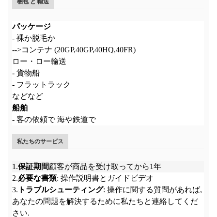
梱包 と 輸送
パッケージ
- 裸か脱毛か
-->コンテナ (20GP,40GP,40HQ,40FR)
ロー・ロー輸送
- 貨物船
- フラットラック
などなど
船舶
- 客の依頼で 海や鉄道で
私たちのサービス
1.
保証期間
顧客が商品を受け取ってから1年
2.
必要な書類
: 操作説明書とガイドビデオ
3.
トラブルシューティング
: 操作に関する質問があれば,
あなたの問題を解決するために私たちと連絡してくだ
さい.