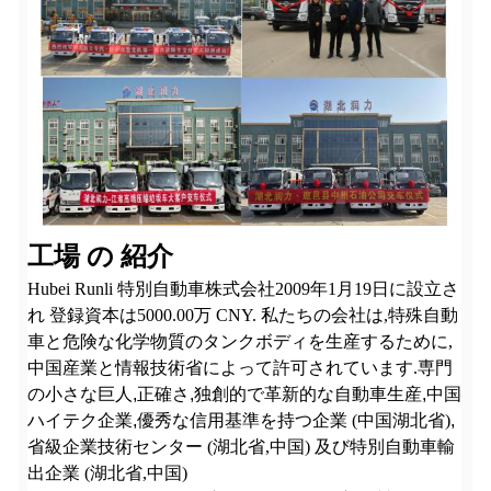
工場 の 紹介
Hubei Runli 特別自動車株式会社
2009年1月19日に設立さ
れ 登録資本は5000.00万 CNY. 私たちの会社は,特殊自動
車と危険な化学物質のタンクボディを生産するために,
中国産業と情報技術省によって許可されています.専門
の小さな巨人
,
正確さ
,
独創的で革新的な自動車生産
,
中国
ハイテク企業
,
優秀な信用基準を持つ企業 (中国湖北省)
,
省級企業技術センター (湖北省,中国) 及び特別自動車輸
出企業 (湖北省,中国)