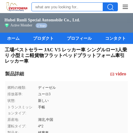
Hubei Runli Special Automobile Co., Ltd.
Active Member
2 Years
ホーム
プロダクト
プロフィール
コンタクト
工場ベストセラー JAC V5 レッカー車 シングルロー3人乗
り 小型ミニ軽貨物フラットベッドプラットフォーム牽引
レッカー車
製品詳細
video
燃料の種類:
ディーゼル
排放基準:
ユーロ3
状態:
新しい
トランスミッシ
手帳
ョンタイプ:
原産地:
湖北,中国
運転タイプ:
4*2
製品名:
破棄車