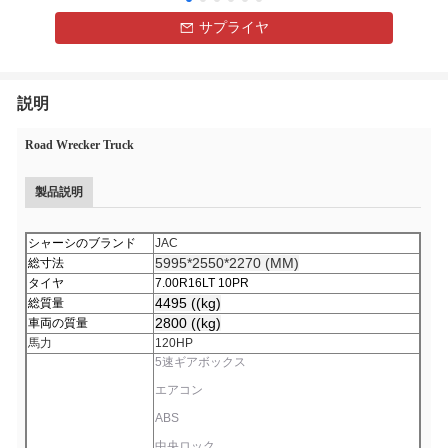
サプライヤ
説明
Road Wrecker Truck
製品説明
シャーシのブランド
JAC
5995*2550*2270 (MM)
総寸法
タイヤ
7.00R16LT 10PR
4495 ((kg)
総質量
2800 ((kg)
車両の質量
馬力
120HP
5速ギアボックス
エアコン
ABS
中央ロック