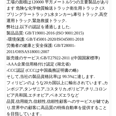
工場の面積は
120000
平方メートル
5つの主要製品があり
ます 危険な化学物質輸送トラック衛生用トラック (ス
プリングラートラック)
,
水タンカー),牽引トラック,高空
運用トラック,緊急救援トラック.
弊社は,以下の認証を通過しました.
製品品質: GB/T19001-2016 (ISO 9001:2015)
-環境保護: GB/T45001-2020/ISO45001-2018
労働者の健康と安全保護: GB/T28001-
2011/OHSAS18001:2007
販売後のサービス:GB/T27922-2011 ((中国国家標準)
-AAA企業信用格付け認定 (湖北省)
-CCC認証 (CCCは中国義務証明書の略)
そして,当社の製品資格比率は 99.5%に達します.
フィリピンのような20カ国以上に輸出されています.
,
カ
ンボジア
,
タンザニア
,
コスタリカ
,
ボリビア
,
チリ
,
コロン
ビア共和国
,
エチオピア
,
ベネズエラなど
品質,信用能力,信頼性,信頼性顧客へのサービスが鍵であ
り,世界中の顧客に高品質の特殊自動車を提供すること
を目指しています..