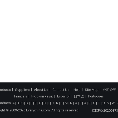
roducts
Suppliers
About Us
Contact Us
Help
Site Map
公司介绍
Français
Русский язык
Español
日本語
Português
roducts:
A
|
B
|
C
|
D
|
E
|
F
|
G
|
H
|
I
|
J
|
K
|
L
|
M
|
N
|
O
|
P
|
Q
|
R
|
S
|
T
|
U
|
V
|
W
|
ght © 2009-2026 Everychina.com. All rights reserved.
京ICP备20200373