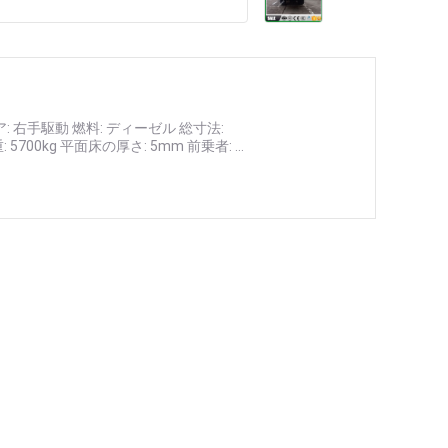
: 右手駆動 燃料: ディーゼル 総寸法:
 5700kg 平面床の厚さ: 5mm 前乗者: ...