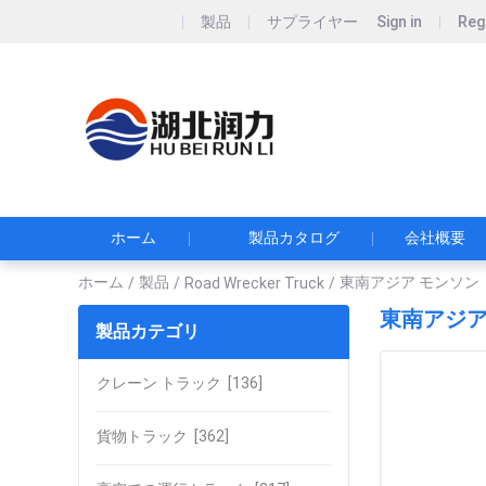
製品
サプライヤー
Sign in
Reg
Hubei Runli S
湖北润力专用汽车有
ホーム
製品カタログ
会社概要
ホーム
製品
東南アジア モンソン 
/
/
Road Wrecker Truck
/
東南アジア
製品カテゴリ
クレーン トラック
[136]
貨物トラック
[362]