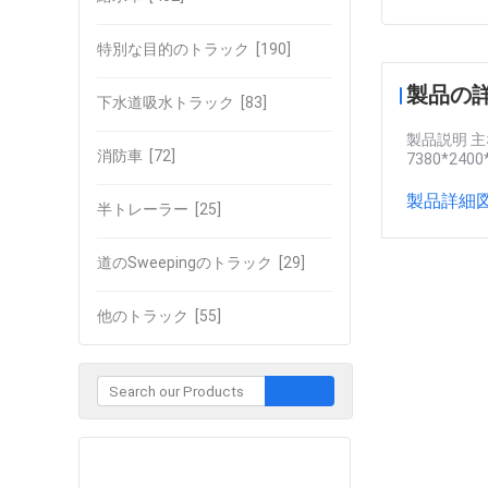
特別な目的のトラック
[190]
製品の
下水道吸水トラック
[83]
製品説明 主
消防車
[72]
7380*240
製品詳細図
半トレーラー
[25]
道のSweepingのトラック
[29]
他のトラック
[55]
企業との接触