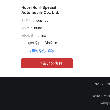
Hubei Runli Special
Automobile Co., Ltd.
シティ：
suizhou
省/州：
hubei
国/地域：
china
連絡窓口：
MsKilen
表示連絡先の詳細
企業との接触
Home
P
China Hot P
Copyri