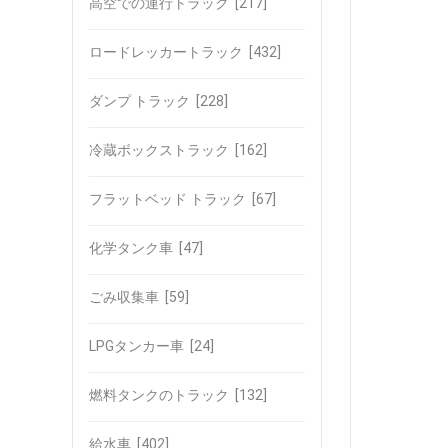
高空での運行トラック
[217]
ロードレッカートラック
[432]
ダンプ トラック
[228]
冷蔵ボックストラック
[162]
フラットベッド トラック
[67]
化学タンク車
[47]
ごみ収集車
[59]
LPGタンカー車
[24]
燃料タンクのトラック
[132]
給水車
[402]