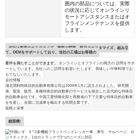
囲内の部品については、実際
の状況に応じてオンラインリ
モートアシスタンスまたはオ
フラインメンテナンスを提供
します。
当社は車両のカスタマイズ、塗装の変更、部品のカスタマイズ、組み立
て、OEMをサポートしており、当社の工場はお客様の
要件を満たすことができます。
オンラインとオフラインの両方の 訪問をサポ
ートしています。当社へのご訪問を歓迎いたします。美味しい中華料理でお
もてなしいたします。
会社情報
湖北潤利特殊目的自動車有限公司は2009年1月に設立されました。研究開
発、製造、販売、各種特殊目的自動車のサービスを統合した近代的な特殊目
的自動車会社です。中国工業情報化部と商務省の下で主要な特殊目的自動車
を生産し、全国に完成車を輸出する民間企業です。
規模と栄誉
総面積: