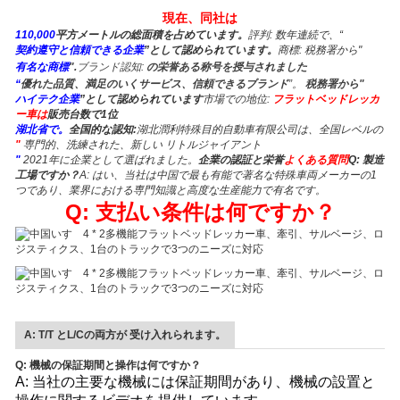
現在、同社は
110,000
平方メートルの総面積を占めています。
評判:
数年連続で、“
契約遵守と信頼できる企業
”として認められています。
商標:
税務署から"
有名な商標
".
ブランド認知:
の栄誉ある称号を授与されました
“
優れた品質、満足のいくサービス、信頼できるブランド
”。
税務署から"
ハイテク企業
”として認められています
市場での地位:
フラットベッドレッカ
ー車は
販売台数で1位
湖北省で。
全国的な認知:
湖北潤利特殊目的自動車有限公司は、全国レベルの
"
専門的、洗練された、新しい リトルジャイアント
"
2021年に企業として選ばれました。
企業の認証と栄誉
よくある質問
Q: 製造
工場ですか？
A: はい、当社は中国で最も有能で著名な特殊車両メーカーの1
つであり、業界における専門知識と高度な生産能力で有名です。
Q: 支払い条件は何ですか？
A: T/T とL/Cの両方が 受け入れられます。
Q: 機械の保証期間と操作は何ですか？
A: 当社の主要な機械には保証期間があり、機械の設置と