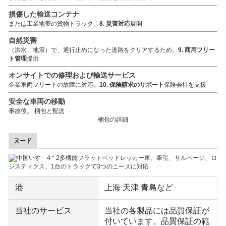
損傷した輸送コンテナ
または工業地帯の貨物トラック。
8. 災害対応
展開
自然災害
（洪水、地震）で、通行止めになった道路をクリアするため。
9. 商用フリー
ト管理
提供
オンサイトでの修理および輸送サービス
企業車両フリートの故障に対応。
10. 保険請求のサポート
保険会社を支援
安全な車両の移動
事故後。
梱包と配送
梱包の詳細
ヌード
港
上海 天津 青島など
当社のサービス
当社の各製品には品質保証が
付いています。品質保証の範