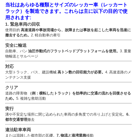
当社はあらゆる種類とサイズのレッカー車（レッカート
ラック）を製造できます。これらは主に以下の目的で使
用されます:
1. 緊急車両の回収
使用目的
高速道路や事故現場から、故障または事故を起こした車両を迅速に
撤去するため。
2. 軽自動車の牽引
安全に輸送
自動車、バン
油圧作動式のフラットベッドプラットフォームを使用。
3. 重量
物輸送とサルベージ
対応
大型トラック、バス、建設機械
高トン数の回収能力が必要。
4. 高速道路のメ
ンテナンス支援
クリア
道路の障害物
（例：横転したトラック）を効率的に交通の流れを回復させる
ため。
5. 複雑な救助活動
実行
溝や不安定な場所に閉じ込められた車両の多角度での吊り上げと安定化。
6.
都市交通管理
撤去
違法駐車車両
または混雑した都市部の瓦礫。
7. 物流と港湾業務
移動