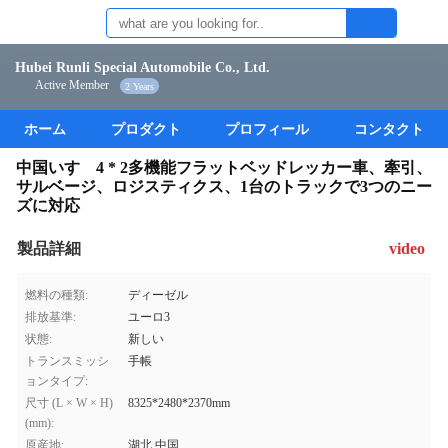
Hubei Runli Special Automobile Co., Ltd.
Active Member
2 Years
ホーム
プロダクト
プロフィール
コンタクト
中国いすゞ4 * 2多機能フラットベッドレッカー車、牽引、
サルベージ、ロジスティクス、1台のトラックで3つのニー
ズに対応
製品詳細
video
燃料の種類:
ディーゼル
排放基準:
ユーロ3
状態:
新しい
トランスミッシ
手帳
ョンタイプ:
尺寸 (L × W × H)
8325*2480*2370mm
(mm):
原産地:
湖北,中国