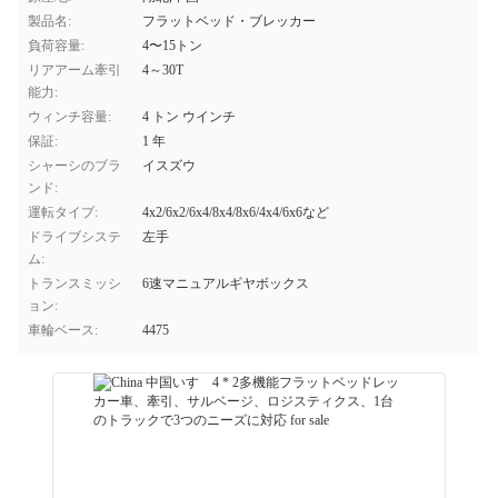
製品名:
フラットベッド・ブレッカー
負荷容量:
4〜15トン
リアアーム牽引
4～30T
能力:
ウィンチ容量:
4 トン ウインチ
保証:
1 年
シャーシのブラ
イスズウ
ンド:
運転タイプ:
4x2/6x2/6x4/8x4/8x6/4x4/6x6など
ドライブシステ
左手
ム:
トランスミッシ
6速マニュアルギヤボックス
ョン:
車輪ベース:
4475