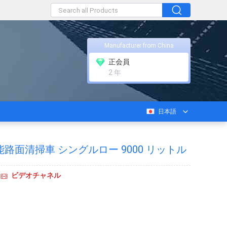
Manufacturer from China
正会員
2 年
日本語
 多機能路面清掃車 シングルロー 9000 リットル
ビデオチャネル