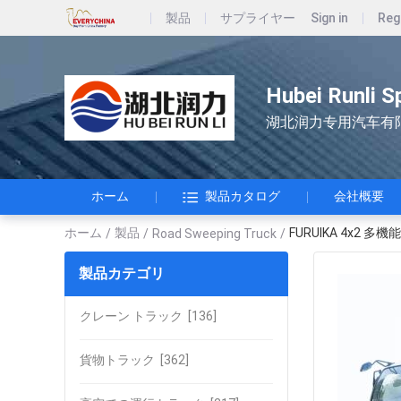
製品
サプライヤー
Sign in
Reg
Hubei Runli S
湖北润力专用汽车有
ホーム
製品カタログ
会社概要
ホーム
製品
FURUIKA 4x2 
/
/
Road Sweeping Truck
/
製品カテゴリ
クレーン トラック
[136]
貨物トラック
[362]