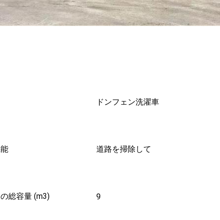
名
ドンフェン洗濯車
機能
道路を掃除して
の総容量 (m3)
9