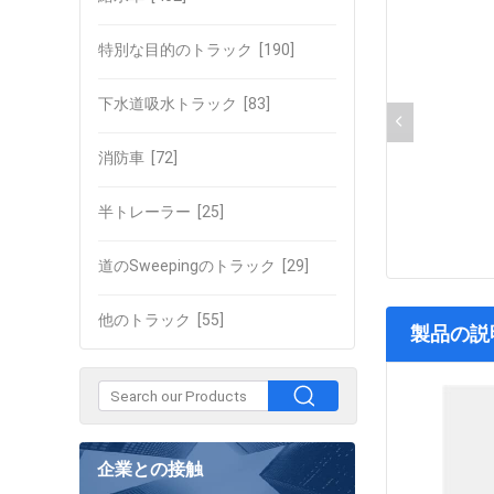
特別な目的のトラック
[190]
下水道吸水トラック
[83]
消防車
[72]
半トレーラー
[25]
道のSweepingのトラック
[29]
他のトラック
[55]
製品の説
企業との接触