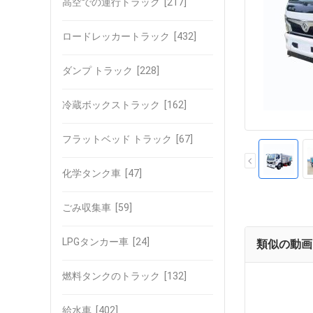
高空での運行トラック
[217]
ロードレッカートラック
[432]
ダンプ トラック
[228]
冷蔵ボックストラック
[162]
フラットベッド トラック
[67]
化学タンク車
[47]
ごみ収集車
[59]
LPGタンカー車
[24]
類似の動画
燃料タンクのトラック
[132]
給水車
[402]