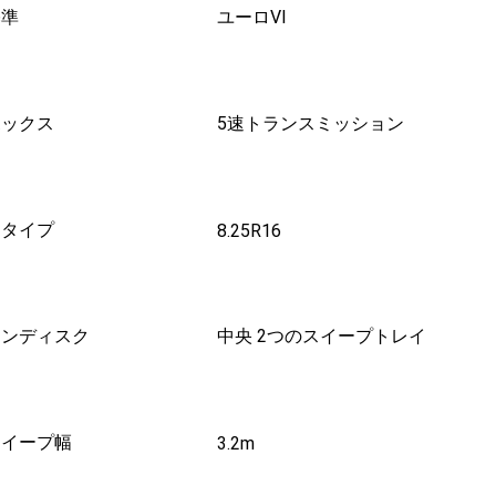
基準
ユーロVI
ボックス
5速トランスミッション
ヤタイプ
8.25R16
ャンディスク
中央 2つのスイープトレイ
スイープ幅
3.2m