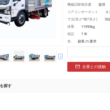
機械試験報告書 :
提供
コアコンポーネント :
エ
寸法(長さ*幅*高さ) :
76
体重 :
11995kg
保証 :
1 年
色 :
顧客 の 要求
企業との接触
を探す