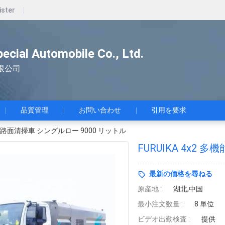
ister
pecial Automobile Co., Ltd.
限公司
品質管理
お問い合わせ
引用を要求
多機能路面清掃車 シングルロー 9000 リットル
FURUIKA 4x2
最新の価格を尋ねる
原産地 :
湖北,中国
最小注文数量 :
8 単位
ビデオ出勤検査 :
提供