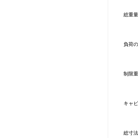
総重量 
負荷の
制限重量
キャビ
総寸法 