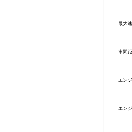
最大速度
車間距離
エン
エンジン