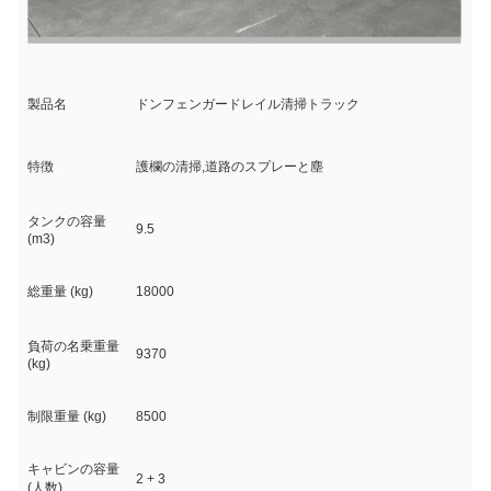
製品名
ドンフェンガードレイル清掃トラック
特徴
護欄の清掃,道路のスプレーと塵
タンクの容量
9.5
(m3)
総重量 (kg)
18000
負荷の名乗重量
9370
(kg)
制限重量 (kg)
8500
キャビンの容量
2 + 3
(人数)