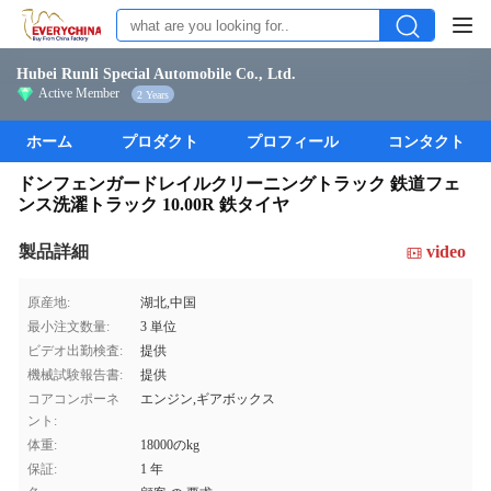
Hubei Runli Special Automobile Co., Ltd.
Active Member
2 Years
ホーム
プロダクト
プロフィール
コンタクト
ドンフェンガードレイルクリーニングトラック 鉄道フェ
ンス洗濯トラック 10.00R 鉄タイヤ
製品詳細
video
原産地:
湖北,中国
最小注文数量:
3 単位
ビデオ出勤検査:
提供
機械試験報告書:
提供
コアコンポーネ
エンジン,ギアボックス
ント:
体重:
18000のkg
保証:
1 年