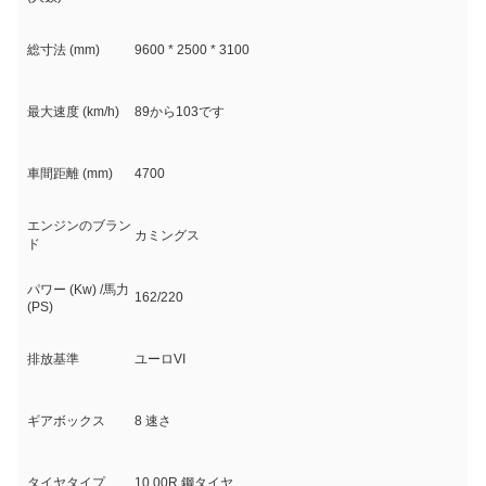
総寸法 (mm)
9600 * 2500 * 3100
最大速度 (km/h)
89から103です
車間距離 (mm)
4700
エンジンのブラン
カミングス
ド
パワー (Kw) /馬力
162/220
(PS)
排放基準
ユーロVI
ギアボックス
8 速さ
タイヤタイプ
10.00R 鋼タイヤ