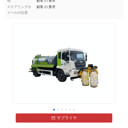
色:
顧客 の 要求
ステアリングホ
顧客 の 要求
イールの位置:
サプライヤ