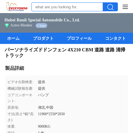
Hubei Runli Special Automobile Co., Ltd.
Active Member
2 Years
ホーム
プロダクト
プロフィール
コンタクト
パーソナライズドドンフェン 4X210 CBM 道路 道路 清掃
トラック
製品詳細
ビデオ出勤検査:
提供
機械試験報告書:
提供
コアコンポーネ
パンプ
ント:
原産地:
湖北,中国
寸法(長さ*幅*高
11900*2550*2650
さ):
体重:
9000KG