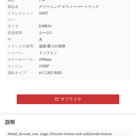
保証:
1 年
製品名:
クリーニング スウィーパー トラック
トランスミッシ
10MT
ョン:
タイヤ:
9.00R16
排放基準:
ユーロ3
中:
水
トラックの使用:
道路/通りの清掃
シャーシ:
ドンフェン
ホイールベース:
4500mm
エンジン:
210HP
運転タイプ:
4×2 LHD RHD
サプライヤ
説明
#detail_decorate_root .magic-0{border-bottom-style:solid;border-bottom-