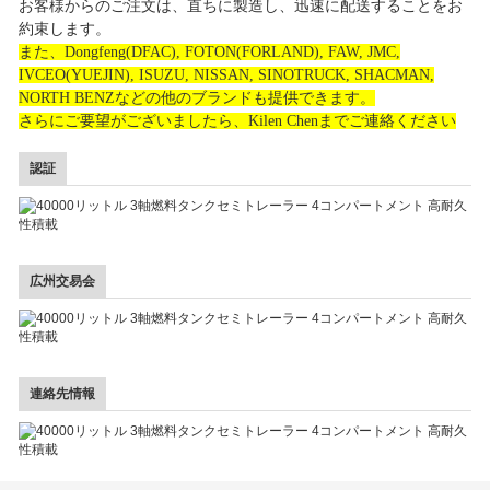
お客様からのご注文は、直ちに製造し、迅速に配送することをお
約束します。
また、Dongfeng(DFAC), FOTON(FORLAND), FAW, JMC,
IVCEO(YUEJIN), ISUZU, NISSAN, SINOTRUCK, SHACMAN,
NORTH BENZなどの他のブランドも提供できます。
さらにご要望がございましたら、Kilen Chenまでご連絡ください
認証
広州交易会
連絡先情報