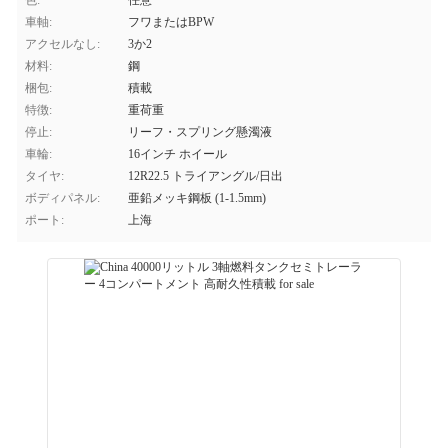
色:
任意
車軸:
フワまたはBPW
アクセルなし:
3か2
材料:
鋼
梱包:
積載
特徴:
重荷重
停止:
リーフ・スプリング懸濁液
車輪:
16インチ ホイール
タイヤ:
12R22.5 トライアングル/日出
ボディパネル:
亜鉛メッキ鋼板 (1-1.5mm)
ポート:
上海