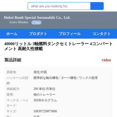
Hubei Runli Special Automobile Co., Ltd.
Active Member
2 Years
ホーム
プロダクト
プロフィール
コンタクト
40000リットル 3軸燃料タンクセミトレーラー 4コンパート
メント 高耐久性積載
製品詳細
video
原産地:
湖北,中国
パッケージの詳
標準的な輸出梱包 / ヌーベ梱包 / ワックス処理
細:
供給能力:
200 単位/月単位
使用:
他のトレーラー
マックス・ペイ
30200キログラム
ロード:
サイズ:
10850*2500*3600