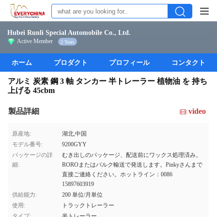
Hubei Runli Special Automobile Co., Ltd.
Active Member
2 Years
ホーム
プロダクト
プロフィール
コンタクト
アルミ 炭素 鋼 3 軸 タンカー 半トレーラー 植物油 を 持ち
上げる 45cbm
製品詳細
video
原産地:
湖北,中国
モデル番号:
9200GYY
パッケージの詳
むき出しのパッケージ、配送前にワックス処理済み。
細:
ROROまたはバルク輸送で発送します。Pinkyさんまで
直接ご連絡ください。ホットライン：0086
15897603919
供給能力:
200 単位/月単位
使用:
トラックトレーラー
タイプ:
半トレーラー