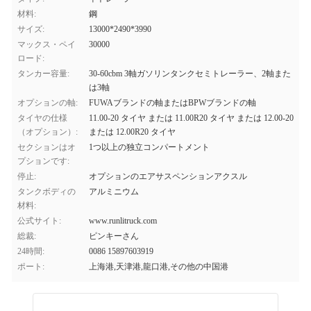
材料:
鋼
サイズ:
13000*2490*3990
マックス・ペイ
30000
ロード:
タンカー容量:
30-60cbm 3軸ガソリンタンクセミトレーラー、2軸また
は3軸
オプションの軸:
FUWAブランドの軸またはBPWブランドの軸
タイヤの仕様
11.00-20 タイヤ または 11.00R20 タイヤ または 12.00-20
（オプション）:
または 12.00R20 タイヤ
セクションはオ
1つ以上の独立コンパートメント
プションです:
停止:
オプションのエアサスペンションアクスル
タンクボディの
アルミニウム
材料:
公式サイト:
www.runlitruck.com
総裁:
ピンキーさん
24時間:
0086 15897603919
ポート:
上海港,天津港,龍口港,その他の中国港