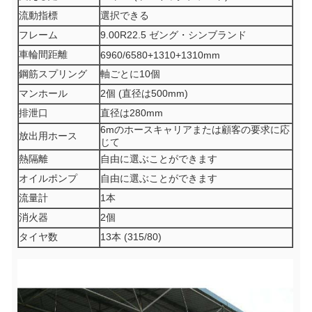
流動指標
選択できる
フレーム
9.00R22.5 ゼング・シンブランド
車輪間距離
6960/6580+1310+1310mm
鋼筋スプリング
軸ごとに10個
マンホール
2個 (直径は500mm)
排泄口
直径は280mm
6mのホースキャリアまたは顧客の要求に応
放出用ホース
じて
熱隔離
自由に選ぶことができます
オイルポンプ
自由に選ぶことができます
流量計
1本
消火器
2個
タイヤ数
13本 (315/80)