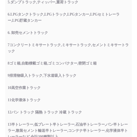
5.ダンプトラック,ティッパー,重荷トラック
6.LPGタンクトラック,LPGトラック,LPGタンカー,LPGセミトレーラ
ー,LPG貯蔵タンカー
6. 卸売セメントトラック
7コンクリートミキサートラック,ミキサートラック,セメントミキサートラ
ック
8ゴミ箱,自動積載ゴミ箱,ゴミコンパクター,密閉ゴミ箱
9排泄物吸入トラック,下水道吸入トラック
10高空作業トラック
11化学液体トラック
12バン トラック 隔熱 トラック 冷蔵 トラック
13半トレーラー,低プレート半トレーラー,石油半トレーラー,バン半トレー
ラー,散装セメント輸送半トレーラー,コンテナ半トレーラー,化学液体半ト
レーラーなど,合計300種類以上.