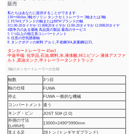
販売
私たちはあなたに提供することができます:
130〜60cbm 3軸ガソリン タンクセミトレーラー 2軸または3軸
2. FUWAブランドの軸またはBPWブランドの軸
311.00-20タイヤか 11.00R20タイヤか 12.00-20タイヤか 12.00R20タイヤ
4競争力のある価格 高品質の製品 最高のサービス
5. 1つ以上の独立系コンパートメント
6. 任意の空気懸垂軸
8. タンクボディの材料:アルミ,不老鋼304,炭素鋼Q235,
タンカートレーラー 45m3
中途半端: 化学品,石油,燃料,水,液体酸,HCl,ビツン 液体アスファ
ルト,原油タンク,半トレーラータンクトラック
3軸のタンカートレーラーの仕様:
軸数
3つ目
軸の仕様
FUWA
停止
FUWA 一般的な機械
コンパートメント
違う
キング・ピン
JOST 50# (2.0)
外側の寸法
13000×2490*3990mm
(LxWxH)
支える足
28トン (トンギヤダブランド)