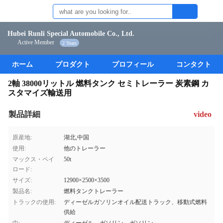
Hubei Runli Special Automobile Co., Ltd.
Active Member
2 Years
ホーム
プロダクト
プロフィール
コンタクト
2軸 38000リットル 燃料タンク セミトレーラー 炭素鋼 カ
スタマイズ輸送用
製品詳細
video
原産地:
湖北,中国
使用:
他のトレーラー
マックス・ペイ
50t
ロード:
サイズ:
12900×2500×3500
製品名:
燃料タンクトレーラー
トラックの使用:
ディーゼルガソリンオイル配送トラック、移動式燃料
供給