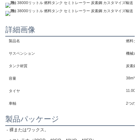
詳細画像
製品名
燃料タ
サスペンション
機械式
タンク材質
炭素鋼
38m³
容量
11.00R
タイヤ
車軸
2つの車
製品パッケージ
- 裸またはワックス。