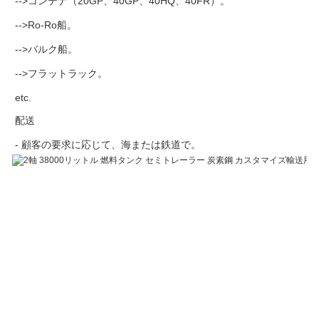
-->コンテナ（20GP、40GP、40HQ、40FR）。
-->Ro-Ro船。
-->バルク船。
-->フラットラック。
etc.
配送
- 顧客の要求に応じて、海または鉄道で。