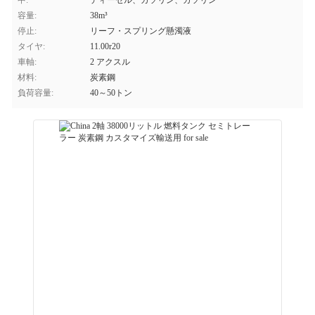
中:
ディーゼル、ガソリン、ガソリン
容量:
38m³
停止:
リーフ・スプリング懸濁液
タイヤ:
11.00r20
車軸:
2 アクスル
材料:
炭素鋼
負荷容量:
40～50トン