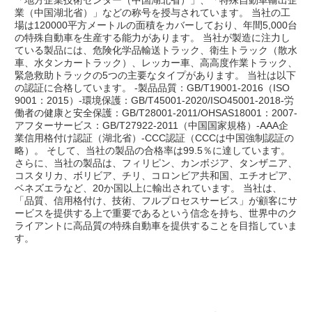
業（中国湖北省）」などの称号を授与されています。 当社の工
場は120000平方メートルの面積をカバーしており、年間5,000台
の特殊自動車を生産する能力があります。 当社が製造に注力し
ている製品には、危険化学品輸送トラック、衛生トラック（散水
車、水タンカートラック）、レッカー車、高高度作業トラック、
緊急救助トラックの5つの主要なタイプがあります。 当社は以下
の認証に合格しています。 -製品品質：GB/T19001-2016（ISO 
9001：2015）-環境保護：GB/T45001-2020/ISO45001-2018-労
働者の健康と安全保護：GB/T28001-2011/OHSAS18001：2007-
アフターサービス：GB/T27922-2011（中国国家規格）-AAA企
業信用格付け認証（湖北省）-CCC認証（CCCは中国強制認証の
略）。 そして、当社の製品の合格率は99.5％に達しています。 
さらに、当社の製品は、フィリピン、カンボジア、タンザニア、
コスタリカ、ボリビア、チリ、コロンビア共和国、エチオピア、
ベネズエラなど、20か国以上に輸出されています。 当社は、
「品質、信用格付け、技術、フルプロセスサービス」が顧客にサ
ービスを提供する上で重要であるという信念を持ち、世界中のク
ライアントに高品質の特殊自動車を提供することを目指していま
す。