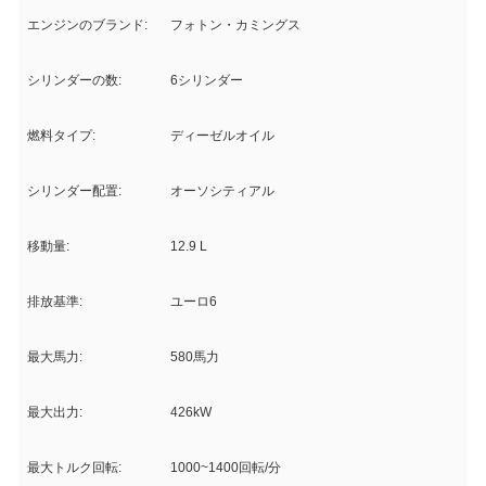
エンジンのブランド:
フォトン・カミングス
シリンダーの数:
6シリンダー
燃料タイプ:
ディーゼルオイル
シリンダー配置:
オーソシティアル
移動量:
12.9 L
排放基準:
ユーロ6
最大馬力:
580馬力
最大出力:
426kW
最大トルク回転:
1000~1400回転/分