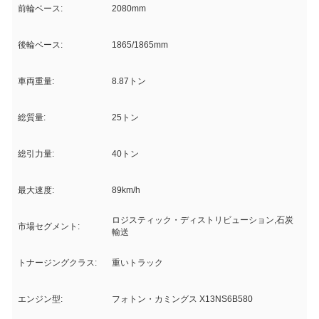
前輪ベース:
2080mm
後輪ベース:
1865/1865mm
車両重量:
8.87トン
総質量:
25トン
総引力量:
40トン
最大速度:
89km/h
ロジスティック・ディストリビューション,石炭
市場セグメント:
輸送
トナージングクラス:
重いトラック
エンジン型:
フォトン・カミングス X13NS6B580