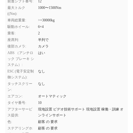
前進シフト番号:
12
最大トルク
1000〜1500Nm
((Nm):
車両総重量:
>=30000kg
駆動ホイール:
6×4
乗客:
2
座席列:
半列で
後部カメラ:
カメラ
ABS （アンチロ
はい
ック ブレーキ シ
ステム）:
ESC (電子安定制
なし
御システム):
タッチスクリー
なし
ン:
エアコン:
オートマティック
タイヤ番号:
10
アフターサービ
現地設置 ビデオ技術サポート 現地設置 稼働・訓練 オ
ス提供:
ンラインサポート
色:
顧客 の 要求
ステアリングホ
顧客 の 要求