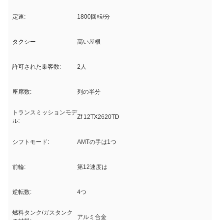
定速:
1800回転/分
タクシー
高い屋根
許可された乗客数:
2人
座席数:
列の半分
トランスミッションモデ
Zf 12TX2620TD
ル:
シフトモード:
AMTの手は1つ
前輪:
第12速度は
逆転数:
4つ
燃料タンク/ガスタンク
アルミ合金