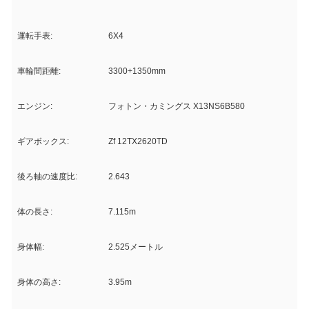
運転手表:
6X4
車輪間距離:
3300+1350mm
エンジン:
フォトン・カミングス X13NS6B580
ギアボックス:
Zf 12TX2620TD
後ろ軸の速度比:
2.643
体の長さ:
7.115m
身体幅:
2.525メートル
身体の高さ:
3.95m