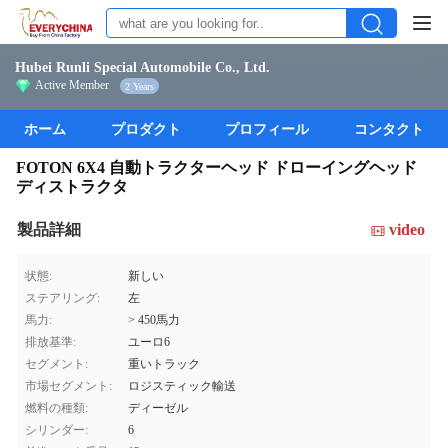
Hubei Runli Special Automobile Co., Ltd.
Active Member
2 Years
ホーム
プロダクト
プロフィール
コンタクト
FOTON 6X4 自動トラクターヘッド ドローイングヘッド
ディストラクタ
製品詳細
video
状態:
新しい
ステアリング:
左
馬力:
> 450馬力
排放基準:
ユーロ6
セグメント:
重いトラック
市場セグメント:
ロジスティック輸送
燃料の種類:
ディーゼル
シリンダー:
6