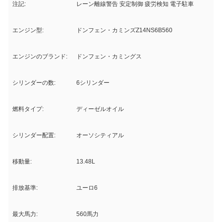
注記:
レーン離線警告 安定制御 疲労検知 電子駐車
エンジン型:
ドンフェン・カミンズZ14NS6B560
エンジンのブランド:
ドンフェン・カミングス
シリンダーの数:
6シリンダー
燃料タイプ:
ディーゼルオイル
シリンダー配置:
オーソシティアル
移動量:
13.48L
排放基準:
ユーロ6
最大馬力:
560馬力