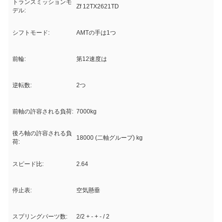
トランスミッションモ
Zf 12TX2621TD
デル:
シフトモード:
AMTの手は1つ
前輪:
第12速度は
逆転数:
2つ
前軸の許容される負荷:
7000kg
後ろ軸の許容される負
18000 (二軸グループ) kg
荷:
スピード比:
2.64
停止表:
空気懸垂
スプリングパーツ数:
2/2 + - + - / 2