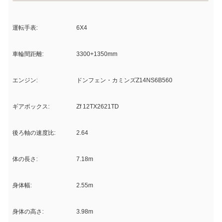
運転手表:
6X4
車輪間距離:
3300+1350mm
エンジン:
ドンフェン・カミンズZ14NS6B560
ギアボックス:
Zf 12TX2621TD
後ろ軸の速度比:
2.64
体の長さ:
7.18m
身体幅:
2.55m
身体の高さ:
3.98m