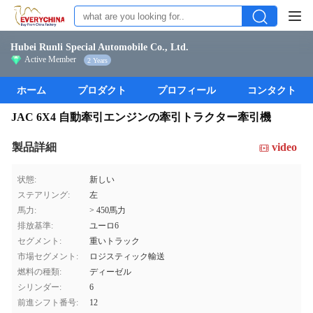
Hubei Runli Special Automobile Co., Ltd.
Active Member
2 Years
ホーム
プロダクト
プロフィール
コンタクト
JAC 6X4 自動牽引エンジンの牽引トラクター牽引機
製品詳細
video
状態:
新しい
ステアリング:
左
馬力:
> 450馬力
排放基準:
ユーロ6
セグメント:
重いトラック
市場セグメント:
ロジスティック輸送
燃料の種類:
ディーゼル
シリンダー:
6
前進シフト番号:
12