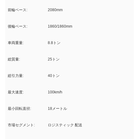
前輪ベース:
2080mm
後輪ベース:
1860/1860mm
車両重量:
8.8トン
総質量:
25トン
総引力量:
40トン
最大速度:
100km/h
最小回転直径:
18メートル
市場セグメント:
ロジスティック 配送