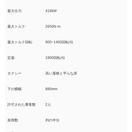
最大出力:
418kW
最大トルク:
2650N·m
最大トルク回転:
900~1400回転/分
定速:
1800回転/分
タクシー
高い屋根と平らな床
下の横幅:
880mm
許可された乗客数:
2人
座席数:
列の半分