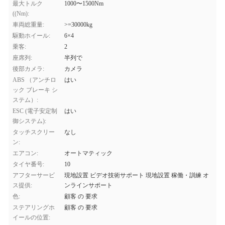
最大トルク
1000〜1500Nm
((Nm):
車両総重量:
>=30000kg
駆動ホイール:
6×4
乗客:
2
座席列:
半列で
後部カメラ:
カメラ
ABS （アンチロ
はい
ック ブレーキ シ
ステム）:
ESC (電子安定制
はい
御システム):
タッチスクリー
なし
ン:
エアコン:
オートマティック
タイヤ番号:
10
アフターサービ
現地設置 ビデオ技術サポート 現地設置 稼働・訓練 オ
ス提供:
ンラインサポート
色:
顧客 の 要求
ステアリングホ
顧客 の 要求
イールの位置: