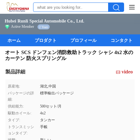
Hubei Runli Special Automobile Co., Ltd.
Active Member
2 Years
ホーム
プロダクト
プロフィール
コンタクト
オート SCS ドンフェン消防救助トラック シャシ 4x2 水の
カーテン 防火スプリングル
製品詳細
video
原産地:
湖北,中国
パッケージの詳
標準輸出パッケージ
細:
供給能力:
500セット/月
駆動ホイール:
4x2
タイプ:
タンカー
トランスミッシ
手帳
ョンタイプ: