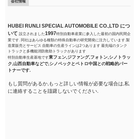
会社情報
HUBEI RUNLI SPECIAL AUTOMOBILE CO.,LTD につ
いて
1997
設立されました
特別自動車産業に参入した最初の国内民間企
業です. 同社はあらゆる種類の特殊自動車の研究開発に注力しています.製
造業販売とサービス 自動車の生産ラインは2つあります 最先端のタンク
トラックと多機能消防救助トラックがあります
東フェン,ジファング,フォトン,シノトラッ
特別自動車生産基地です
ク,山西自動車などで,シノペックとペトロ中国との戦略的パー
トナーです.
もし質問があるか,もっと詳しい情報が必要な場合は,私
に連絡することを躊躇しないでください.