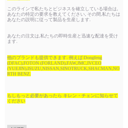
このラインで私たちとビジネスを確立している場合は,
あなたの特定の要求を教えてください, その間,私たちは
あなたの説明に従って製品を生産します.
あなたの注文は,私たちの即時生産と迅速な配達を受け
ます.
他のブランドも提供できます. 例えば:Dongfeng
(DFAC),FOTON (FORLAND),FAW,JMC,IVCEO
(YUEJIN),ISUZU,NISSAN,SINOTRUCK,SHACMAN,NO
RTH BENZ.
もしもっと必要があったら キレン・チェンに知らせて
ください