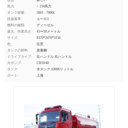
状態:
新しい
馬力:
< 150馬力
タンク容量:
5001 - 7000L
排放基準:
ユーロ3
燃料の種類:
ディーゼル
最大。作業高さ:
45〜50メートル
サイズ:
8370*2470*3150
色:
任意
タンクの材料:
炭素鋼
ドライブタイプ:
左ハンドル 右ハンドル
火ポンプ:
CB10/40
タンク:
水タンク 10000リットル
ポート:
上海