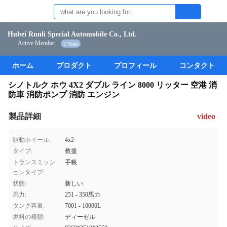
Hubei Runli Special Automobile Co., Ltd.
Active Member
2 Years
ホーム
プロダクト
プロフィール
コンタクト
シノトルク ホウ 4X2 ダブル ライン 8000 リッター 空港 消
防車 消防ポンプ 消防 エンジン
製品詳細
video
駆動ホイール:
4x2
タイプ:
救援
トランスミッシ
手帳
ョンタイプ:
状態:
新しい
馬力:
251 - 350馬力
タンク容量:
7001 - 10000L
燃料の種類:
ディーゼル