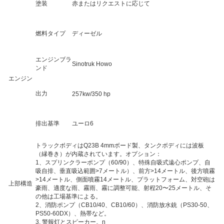
塗装
赤またはリクエストに応じて
燃料タイプ
ディーゼル
エンジンブラ
Sinotruk Howo
ンド
エンジン
出力
257kw/350 hp
排出基準
ユーロ6
トラックボディはQ23B 4mmボード製、タンクボディには波板
（縁巻き）が内蔵されています。オプション：
1、スプリンクラーポンプ（60/90）、特殊自吸式遠心ポンプ、自
吸自排、垂直吸込範囲>7メートル）、前方>14メートル、後方噴霧
>14メートル、側面噴霧14メートル、プラットフォーム、対空砲は
上部構造
豪雨、適度な雨、霧雨、霧に調整可能、射程20〜25メートル、そ
の他は工場基準による。
2、消防ポンプ（CB10/40、CB10/60）、消防放水銃（PS30-50、
PS50-60DX）、熱帯など。
3. 警報灯とスピーカー。n