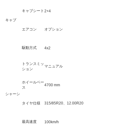
キャブシート
2+4
キャブ
エアコン
オプション
駆動方式
4x2
トランスミッ
マニュアル
ション
ホイールベー
4700 mm
ス
シャーシ
タイヤ仕様
315/85R20、12.00R20
最高速度
100km/h