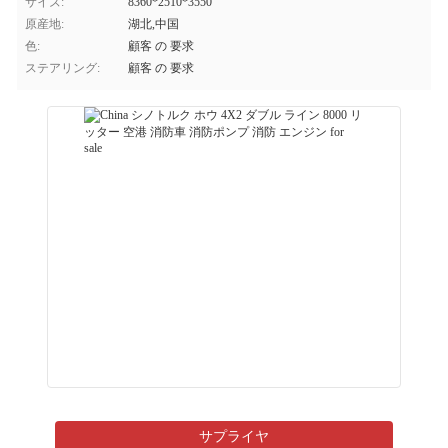
サイズ:
8360*2510*3550
原産地:
湖北,中国
色:
顧客 の 要求
ステアリング:
顧客 の 要求
サプライヤ