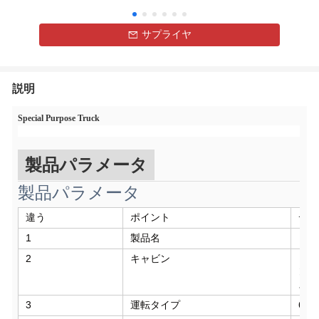
サプライヤ
説明
Special Purpose Truck
製品パラメータ
製品パラメータ
違う
ポイント
デー
1
製品名
ドン
2
キャビン
ドン
ン,
ステ
3
運転タイプ
6X