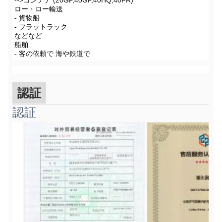
-->コンテナ (20GP,40GP,40HQ,40FR)
ロー・ロー輸送
- 貨物船
- フラットラック
などなど
船舶
- 客の依頼で 海や鉄道で
認証
認証