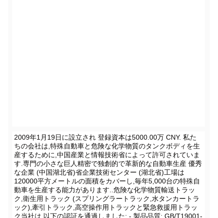
00:00
2009年1月19日に設立され 登録資本は5000.00万 CNY. 私た
ちの会社は,特殊自動車と危険な化学物質のタンクボディを生
00:39
産するために,中国産業と情報技術省によって許可されていま
す.専門の小さな巨人精密で独創的で革新的な自動車生産 優秀
な企業 (中国湖北省)省企業技術センター (湖北省)工場は
120000平方メートルの面積をカバーし,毎年5,000台の特殊自
動車を生産する能力があります..危険な化学物質輸送トラッ
ク,衛生用トラック (スプリングラートラック,水タンカートラ
ック),牽引トラック,高空操作用トラックと緊急救援用トラッ
ク当社は,以下の認証を通過しました: - 製品品質: GB/T19001-