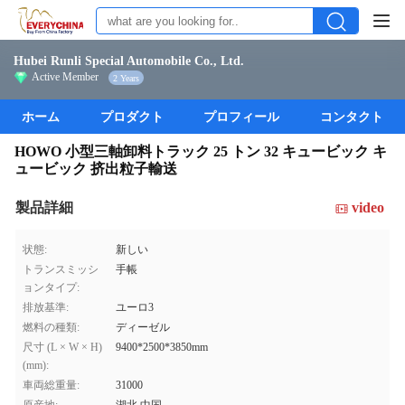
Hubei Runli Special Automobile Co., Ltd.
Active Member
2 Years
ホーム
プロダクト
プロフィール
コンタクト
HOWO 小型三軸卸料トラック 25 トン 32 キュービック キ
ュービック 挤出粒子輸送
製品詳細
video
状態:
新しい
トランスミッシ
手帳
ョンタイプ:
排放基準:
ユーロ3
燃料の種類:
ディーゼル
尺寸 (L × W × H)
9400*2500*3850mm
(mm):
車両総重量:
31000