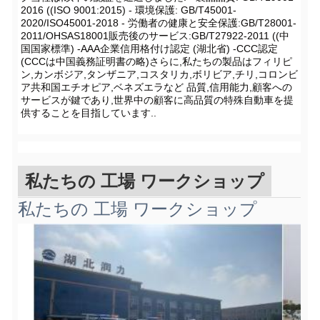
2016 ((ISO 9001:2015) - 環境保護: GB/T45001-
2020/ISO45001-2018 - 労働者の健康と安全保護:GB/T28001-
2011/OHSAS18001販売後のサービス:GB/T27922-2011 ((中
国国家標準) -AAA企業信用格付け認定 (湖北省) -CCC認定
(CCCは中国義務証明書の略)さらに,私たちの製品はフィリピ
ン,カンボジア,タンザニア,コスタリカ,ボリビア,チリ,コロンビ
ア共和国エチオピア,ベネズエラなど 品質,信用能力,顧客への
サービスが鍵であり,世界中の顧客に高品質の特殊自動車を提
供することを目指しています..
私たちの 工場 ワークショップ
私たちの 工場 ワークショップ