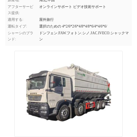
原産地:
湖北,中国
アフターサービ
オンラインサポート ビデオ技術サポート
ス提供:
適用する:
屋外旅行
運転タイプ:
選択のための 4*2/6*2/6*4/8*4/8*6/4*4/6*6/
シャーシのブラ
ドンフェン.FAW.フォトン.シノ.JAC.IVECO.シャックマ
ンド:
ン