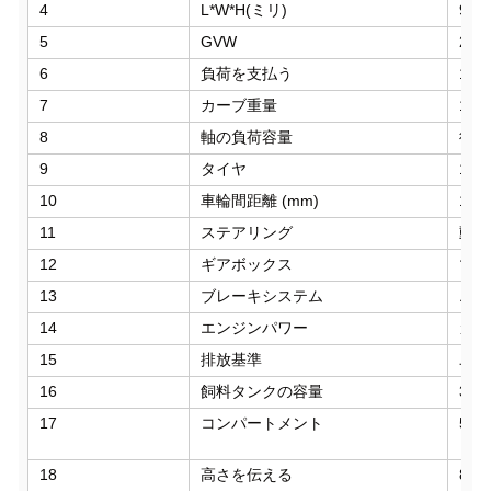
4
L*W*H(ミリ)
940
5
GVW
250
6
負荷を支払う
101
7
カーブ重量
117
8
軸の負荷容量
後ろ 
9
タイヤ
11.
10
車輪間距離 (mm)
199
11
ステアリング
動力
12
ギアボックス
マニ
13
ブレーキシステム
エア
14
エンジンパワー
カミン
15
排放基準
ユー
16
飼料タンクの容量
35m
17
コンパートメント
5つ
しま
18
高さを伝える
8m