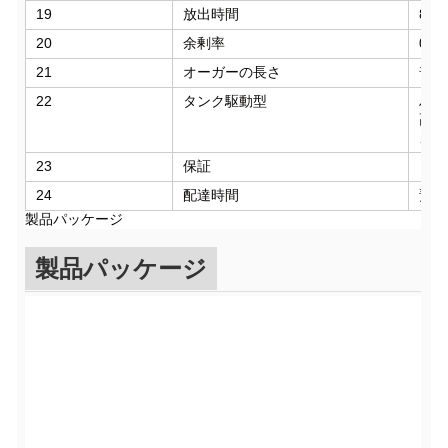
19
放出時間
800
20
余剰率
0.0
21
オーガーの長さ
普通
22
タンク駆動型
ハイ
高い
メン
23
保証
トラ
24
配達時間
預金
製品パッケージ
製品パッケージ