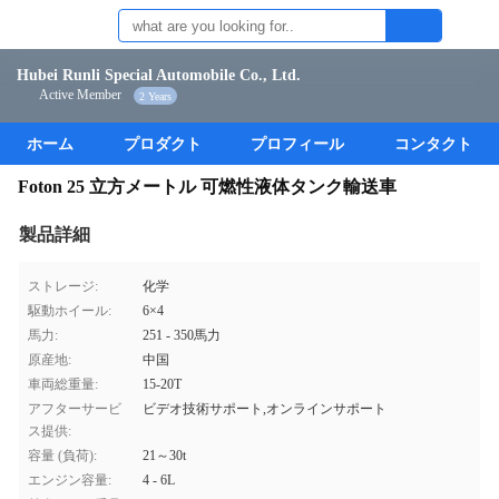
Hubei Runli Special Automobile Co., Ltd.
Active Member
2 Years
ホーム
プロダクト
プロフィール
コンタクト
Foton 25 立方メートル 可燃性液体タンク輸送車
製品詳細
ストレージ:
化学
駆動ホイール:
6×4
馬力:
251 - 350馬力
原産地:
中国
車両総重量:
15-20T
アフターサービ
ビデオ技術サポート,オンラインサポート
ス提供:
容量 (負荷):
21～30t
エンジン容量:
4 - 6L