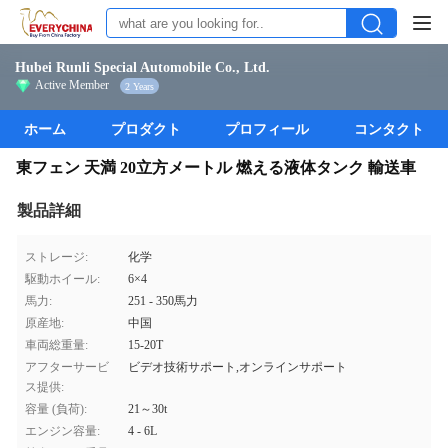
Hubei Runli Special Automobile Co., Ltd.
Active Member
2 Years
ホーム
プロダクト
プロフィール
コンタクト
東フェン 天満 20立方メートル 燃える液体タンク 輸送車
製品詳細
ストレージ:
化学
駆動ホイール:
6×4
馬力:
251 - 350馬力
原産地:
中国
車両総重量:
15-20T
アフターサービ
ビデオ技術サポート,オンラインサポート
ス提供:
容量 (負荷):
21～30t
エンジン容量:
4 - 6L