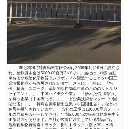
         湖北潤利特殊自動車有限公司は2009年1月19日に設立さ
れ、登録資本金は5000.00百万CNYです。当社は、特殊自動
車および危険化学物質タンクボディを製造することを中国工
業情報化省から許可されています。さらに、当社は、「特
殊、精密、ユニーク、革新的な自動車生産のためのリトルジ
ャイアント」、「中国ハイテク企業」、「優れた信用格付け
を持つ企業（中国湖北省）」、「省企業技術センター（中国
湖北省）」、「特殊自動車輸出企業（中国湖北省）」などの
称号を授与されています。    当社の工場は120000平方メート
ルの面積をカバーしており、年間5,000台の特殊自動車を生産
する能力があります。当社が製造に注力している製品には、
危険化学物質輸送トラック、衛生トラック（散水車、水槽