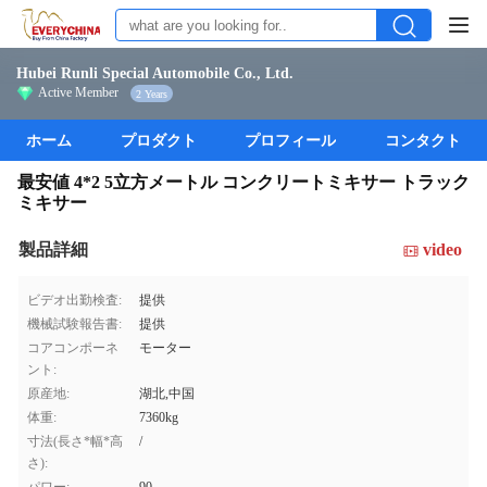
Hubei Runli Special Automobile Co., Ltd.
Active Member
2 Years
ホーム
プロダクト
プロフィール
コンタクト
最安値 4*2 5立方メートル コンクリートミキサー トラック
ミキサー
製品詳細
video
ビデオ出勤検査:
提供
機械試験報告書:
提供
コアコンポーネ
モーター
ント:
原産地:
湖北,中国
体重:
7360kg
寸法(長さ*幅*高
/
さ):