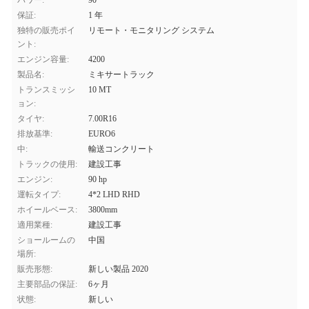
パワー:
90
保証:
1 年
独特の販売ポイ
リモート・モニタリング システム
ント:
エンジン容量:
4200
製品名:
ミキサートラック
トランスミッシ
10 MT
ョン:
タイヤ:
7.00R16
排放基準:
EURO6
中:
輸送コンクリート
トラックの使用:
建設工事
エンジン:
90 hp
運転タイプ:
4*2 LHD RHD
ホイールベース:
3800mm
適用業種:
建設工事
ショールームの
中国
場所:
販売形態:
新しい製品 2020
主要部品の保証:
6ヶ月
状態:
新しい