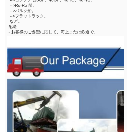
 -->コンテナ (20GP、40GP、40HQ、40FR)。
 -->Ro-Ro 船。
 -->バルク船。
 -->フラットラック。
 など。
配送
- お客様のご要望に応じて、海上または鉄道で。