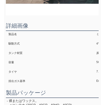
詳細画像
製品名
ミキサ
駆動方式
4*2 
タンク材質
炭素鋼
5CBM
容量
7.00R
タイヤ
Euro6
排出ガス基準
製品パッケージ
- 裸またはワックス。