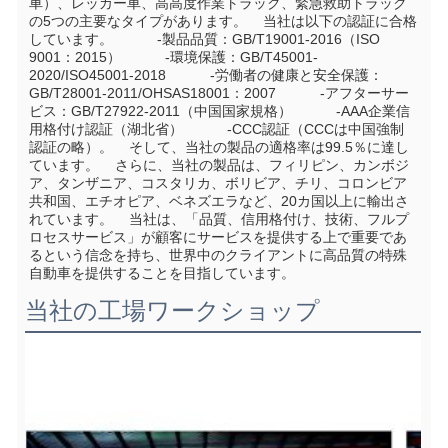
車）、レッカー車、高高度作業トラック、緊急救助トラック
の5つの主要なタイプがあります。    当社は以下の認証に合格
しています。           -製品品質：GB/T19001-2016（ISO 
9001：2015）           -環境保護：GB/T45001-
2020/ISO45001-2018           -労働者の健康と安全保護：
GB/T28001-2011/OHSAS18001：2007           -アフターサー
ビス：GB/T27922-2011（中国国家規格）           -AAA企業信
用格付け認証（湖北省）           -CCC認証（CCCは中国強制
認証の略）。    そして、当社の製品の適格率は99.5％に達し
ています。    さらに、当社の製品は、フィリピン、カンボジ
ア、タンザニア、コスタリカ、ボリビア、チリ、コロンビア
共和国、エチオピア、ベネズエラなど、20カ国以上に輸出さ
れています。    当社は、「品質、信用格付け、技術、フルプ
ロセスサービス」が顧客にサービスを提供する上で重要であ
るという信念を持ち、世界中のクライアントに高品質の特殊
自動車を提供することを目指しています。     
当社の工場ワークショップ