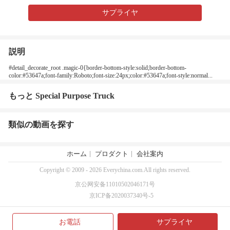
サプライヤ
説明
#detail_decorate_root .magic-0{border-bottom-style:solid;border-bottom-
color:#53647a;font-family:Roboto;font-size:24px;color:#53647a;font-style:normal...
もっと Special Purpose Truck
類似の動画を探す
ホーム
プロダクト
会社案内
Copyright © 2009 - 2026 Everychina.com.All rights reserved.
京公网安备11010502046171号
京ICP备2020037340号-5
お電話
サプライヤ