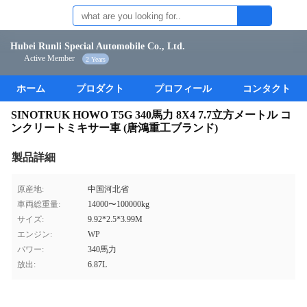
Hubei Runli Special Automobile Co., Ltd.
Active Member
2 Years
ホーム
プロダクト
プロフィール
コンタクト
SINOTRUK HOWO T5G 340馬力 8X4 7.7立方メートル コ
ンクリートミキサー車 (唐鴻重工ブランド)
製品詳細
原産地:
中国河北省
車両総重量:
14000〜100000kg
サイズ:
9.92*2.5*3.99M
エンジン:
WP
パワー:
340馬力
放出:
6.87L