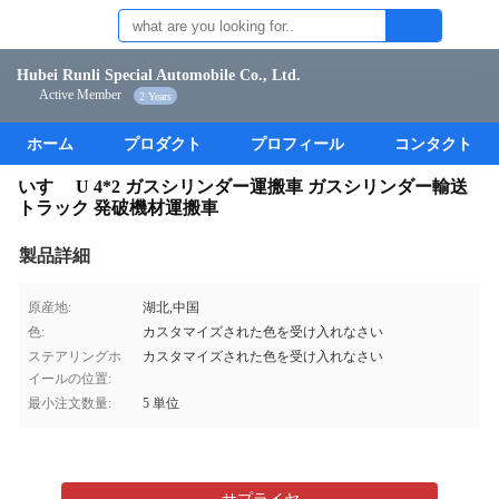
Hubei Runli Special Automobile Co., Ltd.
Active Member
2 Years
ホーム
プロダクト
プロフィール
コンタクト
いすゞ U 4*2 ガスシリンダー運搬車 ガスシリンダー輸送
トラック 発破機材運搬車
製品詳細
原産地:
湖北,中国
色:
カスタマイズされた色を受け入れなさい
ステアリングホ
カスタマイズされた色を受け入れなさい
イールの位置:
最小注文数量:
5 単位