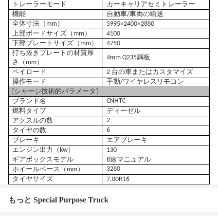
トレーラーモード
カーキャリアセミトレーラー
機能
自動車/車両の輸送
全体寸法（mm）
5995
×2400×288
0
上部ボードサイズ（mm）
41
00
下部プレートサイズ（mm）
475
0
打ち抜きプレートの材質厚
4mm Q235鋼板
さ（mm）
ペイロード
2
台の車またはカスタマイズ
操作モード
手動/ワイヤレスリモコン
[シャーシ技術的パラメータ]
CNHTC
ブランド名
燃料タイプ
ディーゼル
2
アクスルの数
6
タイヤの数
ブレーキ
エアブレーキ
エンジン出力（kw）
130
ギアボックスモデル
8
速マニュアル
328
0
ホイールベース（mm）
タイヤサイズ
7.00
R
16
もっと Special Purpose Truck