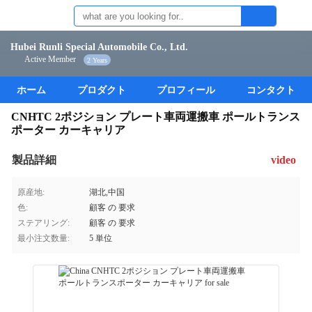
Hubei Runli Special Automobile Co., Ltd.
Active Member
2 Years
ホーム
プロダクト
プロフィール
コンタクト
CNHTC 2ポジション プレート車両運搬車 ポールトランス
ポーター カーキャリア
製品詳細
video
原産地:
湖北,中国
色:
顧客 の 要求
ステアリング:
顧客 の 要求
最小注文数量:
5 単位