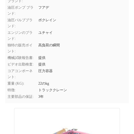
ブランド:
油圧ポンプ ブラ
フアデ
ンド:
油圧バルブブラ
ポクレイン
ンド:
エンジンのブラ
ユチャイ
ンド:
独特の販売ポイ
高負荷の瞬間
ント:
機械試験報告書:
提供
ビデオ出勤検査:
提供
コアコンポーネ
圧力容器
ント:
重量 (KG):
22のkg
特徴:
トラッククレーン
主要部品の保証:
3年