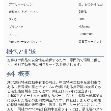
アプリケーション
重いものを持ち上げる
986N.m
定格吊り上げモーメント
20m
スパン
HUaling
ブランド名
Broderson
メーカー
独自のセールスポイント
高負荷モーメント
梱包と配送
お客様の商品の安全性を確保するため、専門的で環境に優し
く、便利で効率的な梱包サービスを提供します。
会社概要
湖北潤利特殊自動車有限公司は、中国特殊自動車産業都市で
ある古代音楽の龍とチャイムの故郷である炎帝龍の故郷であ
る湖北省随州市にあります。同社は1997年に設立され、
1,400平方メートルの面積をカバーしており、特殊自動車業界
に参入した最初の国内民間企業です。同社は、あらゆる種類
の特殊自動車の研究開発、製造、販売、サービスに注力して
おり、同社の2つの特殊自動車生産ラインには、最先端のタン