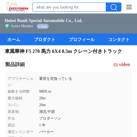
Hubei Runli Special Automobile Co., Ltd.
Active Member
2 Years
ホーム
プロダクト
プロフィール
コンタクト
東風華神 F5 270 馬力 6X4 8.5m クレーン付きトラック
製品詳細
video
アプリケーショ
重荷を背負っている
ン:
振動する時数:
986N.m
最大揚程:
20m
スパン:
20m
原産地:
湖北,中国
作る:
ブロダーソン
保証:
1 年
液圧シリンダー
パーカー