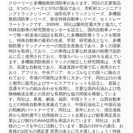
クローリーと多機能救助消防車があります。同社の主要製品
は、5つのシリーズと370の製品であり、市町村エンジニアリ
ングトラックシリーズ、油田化学トラックシリーズ、多機能
救助消防車シリーズ、衛生特殊自動車シリーズ、セミトレー
ラートラックです。2009年、同社は蘭州交通大学と協力して
特殊自動車の研究開発センターを設立し、国内自動車メーカ
ーで唯一鉄道省の認証を取得した多機能防塵トラックを開発
し、特殊自動車の最初の生産、学習、研究拠点となり、多機
能防塵トラックメーカーの指定生産拠点であり、多くの国家
特許を取得しており、この車両は主要な鉄道線の粉塵汚染防
止に広く使用されており、市場カバレッジは95％を超えてい
ます。多機能消防救助トラックの独立した研究開発は、大電
力、高度な自動化であり、高速道路や空港で広く使用されて
おり、アフリカ、中央アジア、モンゴルなどの国々に輸出さ
れており、市場の可能性は非常に大きいです。同社は21の省
と都市に販売およびサービスアウトレットを設立し、直販と
流通モデルの組み合わせを採用し、主要な国内石油および危
険物輸送企業との良好な長期的な協力関係を構築していま
す。同社は、東風、解放、福田、中国トラック、山西自動車
などの特殊自動車生産拠点であり、中国石油化工と中国石油
の戦略的パートナーです。同社は、長年にわたり、湖北省政
府から契約遵守と信用維持ユニット企業および顧客満足度企
業および銀行のAAA信用を承認されています。同社は、お客
様のニーズを中心に活動しています - 製品の100％の責任、お
客様の100％の満足度 世界の友人に引き渡しましょう！特殊