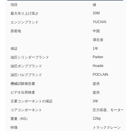
項目
値
20M
最大吊り上げ高さ
YUCHAI
エンジンブランド
原産地
中国
湖北省
保証
1年
Parker
油圧シリンダーブランド
Huade
油圧ポンプブランド
POCLAIN
油圧バルブブランド
機械試験報告書
提供
ビデオ出荷検査
提供
主要コンポーネントの保証
3年
コアコンポーネント
圧力容器、モーター、
22kg
重量（KG）
特徴
トラッククレーン