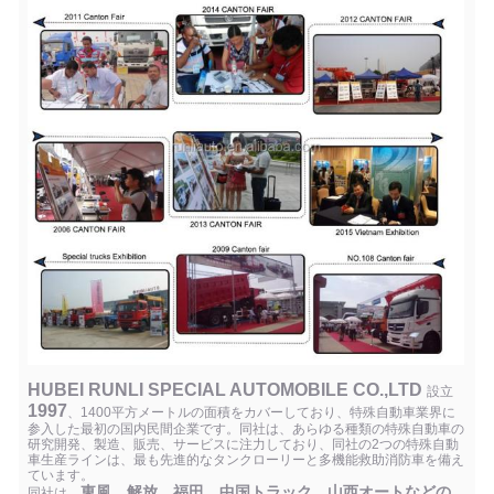
HUBEI RUNLI SPECIAL AUTOMOBILE CO.,LTD
設立
1997
、1400平方メートルの面積をカバーしており、特殊自動車業界に
参入した最初の国内民間企業です。同社は、あらゆる種類の特殊自動車の
研究開発、製造、販売、サービスに注力しており、同社の2つの特殊自動
車生産ラインは、最も先進的なタンクローリーと多機能救助消防車を備え
ています。
東風、解放、福田、中国トラック、山西オートなどの
同社は、