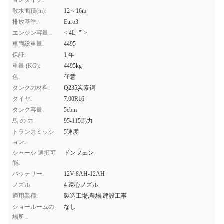
ョンタイプ:
散水面積(m):
12～16m
排放基準:
Euro3
エンジン容量:
< 4L="">
車両総重量:
4495
保証:
1 年
重量 (KG):
4495kg
色:
任意
タンクの材料:
Q235炭素鋼
タイヤ:
7.00R16
タンク容量:
5cbm
馬 の 力:
95-115馬力
トランスミッシ
5速度
ョン:
シャーシ 選択可
ドンフェン
能:
バッテリー:
12V 8AH-12AH
ノズル:
4 遠心ノズル
適用業種:
製造工場,農場,建設工事
ショールームの
なし
場所: