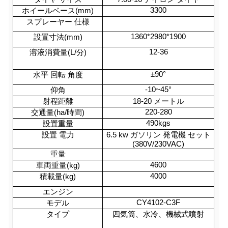
3300
ホイールベース(mm)
スプレーヤー 仕様
1360*2980*1900
設置寸法(mm)
12-36
溶液消費量(L/分)
±90°
水平 回転 角度
-10~45°
仰角
射程距離
18-20 メートル
220-280
交通量(ha/時間)
490kgs
設置重量
設置 電力
6.5 kw ガソリン 発電機 セット
(380V/230VAC)
重量
4600
車両重量(kg)
4000
積載量(kg)
エンジン
CY4102-C3F
モデル
タイプ
四気筒、水冷、機械式噴射