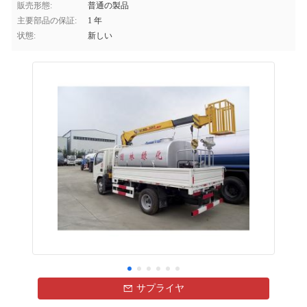
販売形態:
普通の製品
主要部品の保証:
1 年
状態:
新しい
サプライヤ