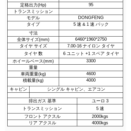
95
定格出力(Hp)
トランスミッション
DONGFENG
モデル
タイプ
5 速 & 1 速 バック
寸法
6460*1960*2750
全体サイズ(mm)
タイヤ サイズ
7.00-16 ナイロン タイヤ
タイヤ 数
6 ユニット +1 スペア タイヤ
3300
ホイールベース(mm)
重量
4600
車両重量(kg)
4000
積載量(kg)
キャビン
シングル キャビン、エアコン
排出ガス 基準
ユーロ 3
トランスミッション
5 速
フロント アクスル
2000kgs
リア アクスル
4000kgs