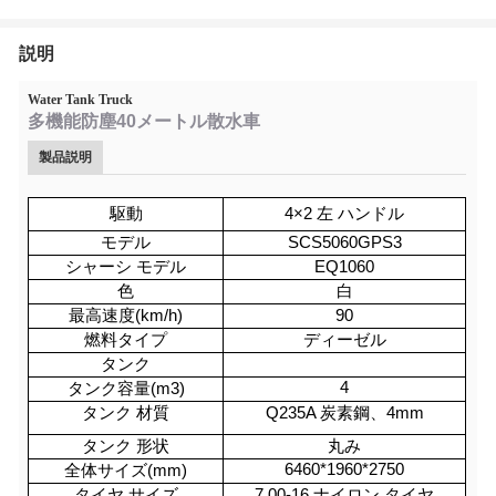
説明
Water Tank Truck
多機能防塵40メートル散水車
製品説明
駆動
4×2 左 ハンドル
モデル
SCS5060GPS3
シャーシ モデル
EQ1060
色
白
最高速度(km/h)
90
燃料タイプ
ディーゼル
タンク
4
タンク容量(m3)
タンク 材質
Q235A 炭素鋼、4mm
タンク 形状
丸み
6460*1960*2750
全体サイズ(mm)
タイヤ サイズ
7.00-16 ナイロン タイヤ