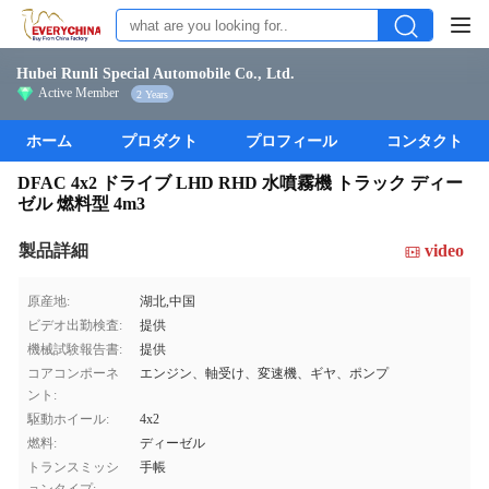
Hubei Runli Special Automobile Co., Ltd.
Active Member
2 Years
ホーム
プロダクト
プロフィール
コンタクト
DFAC 4x2 ドライブ LHD RHD 水噴霧機 トラック ディー
ゼル 燃料型 4m3
製品詳細
video
原産地:
湖北,中国
ビデオ出勤検査:
提供
機械試験報告書:
提供
コアコンポーネ
エンジン、軸受け、変速機、ギヤ、ポンプ
ント:
駆動ホイール:
4x2
燃料:
ディーゼル
トランスミッシ
手帳