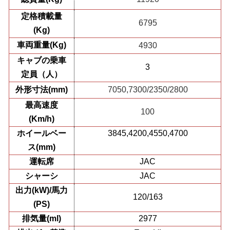
定格積載量
6795
(Kg)
車両重量(Kg)
4930
キャブの乗車
3
定員（人）
外形寸法(mm)
7050,7300/2350/2800
最高速度
1
0
0
(Km/h)
ホイールベー
3845,4200,4550,4700
ス(mm)
運転席
JAC
シャーシ
JAC
出力(kW)/馬力
120/163
(PS)
排気量(ml)
2977