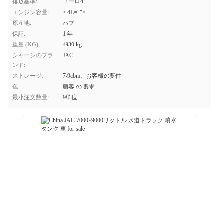
排放基準:
ユーロ4
エンジン容量:
< 4L="">
原産地:
ハブ
保証:
1 年
重量 (KG):
4930 kg
シャーシのブラ
JAC
ンド:
ストレージ:
7-9cbm、お客様の要件
色:
顧客 の 要求
最小注文数量:
9単位