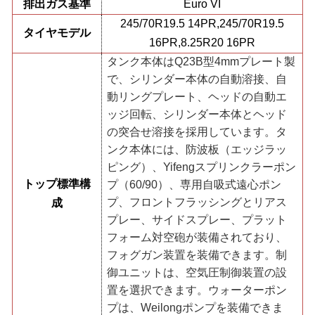
排出ガス基準
Euro VI
245/70R19.5 14PR,245/70R19.5
タイヤモデル
16PR,8.25R20 16PR
タンク本体はQ23B型4mmプレート製
で、シリンダー本体の自動溶接、自
動リングプレート、ヘッドの自動エ
ッジ回転、シリンダー本体とヘッド
の突合せ溶接を採用しています。タ
ンク本体には、防波板（エッジラッ
ピング）、Yifengスプリンクラーポン
トップ標準構
プ（60/90）、専用自吸式遠心ポン
プ、フロントフラッシングとリアス
成
プレー、サイドスプレー、プラット
フォーム対空砲が装備されており、
フォグガン装置を装備できます。制
御ユニットは、空気圧制御装置の設
置を選択できます。ウォーターポン
プは、Weilongポンプを装備できま