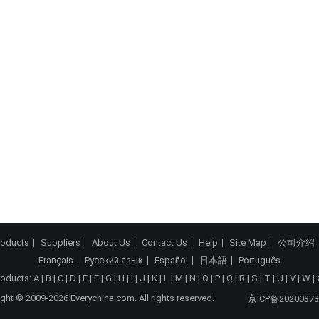
roducts
Suppliers
About Us
Contact Us
Help
Site Map
公司介绍
Français
Русский язык
Español
日本語
Português
roducts:
A
|
B
|
C
|
D
|
E
|
F
|
G
|
H
|
I
|
J
|
K
|
L
|
M
|
N
|
O
|
P
|
Q
|
R
|
S
|
T
|
U
|
V
|
W
|
ght © 2009-2026 Everychina.com. All rights reserved.
京ICP备20200373