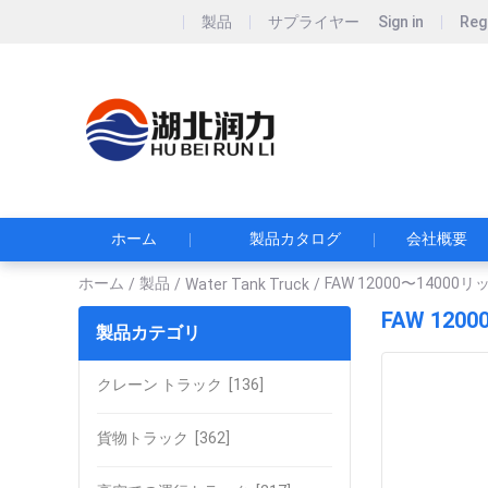
製品
サプライヤー
Sign in
Reg
Hubei Runli S
湖北润力专用汽车有
ホーム
製品カタログ
会社概要
ホーム
製品
FAW 12000〜14000
/
/
Water Tank Truck
/
FAW 120
製品カテゴリ
クレーン トラック
[136]
貨物トラック
[362]