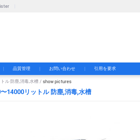
ister
pecial Automobile Co., Ltd.
限公司
品質管理
お問い合わせ
引用を要求
リットル 防塵,消毒,水槽
/
show pictures
00〜14000リットル 防塵,消毒,水槽