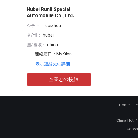
Hubei Runli Special
Automobile Co., Ltd.
シティ：
suizhou
省/州：
hubei
国/地域：
china
連絡窓口：
MsKilen
表示連絡先の詳細
企業との接触
Home
P
China Hot P
Copyri