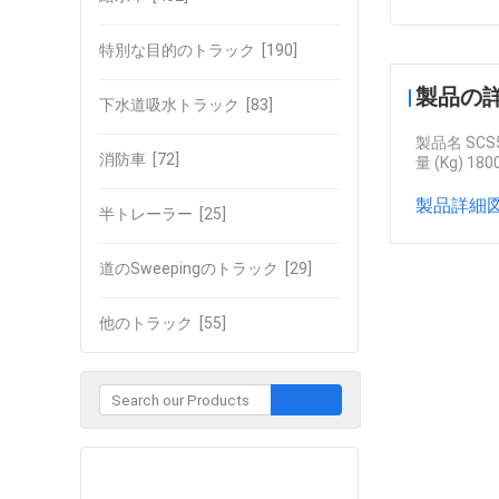
特別な目的のトラック
[190]
製品の
下水道吸水トラック
[83]
製品名 SC
消防車
[72]
量 (Kg) 18
製品詳細図
半トレーラー
[25]
道のSweepingのトラック
[29]
他のトラック
[55]
企業との接触