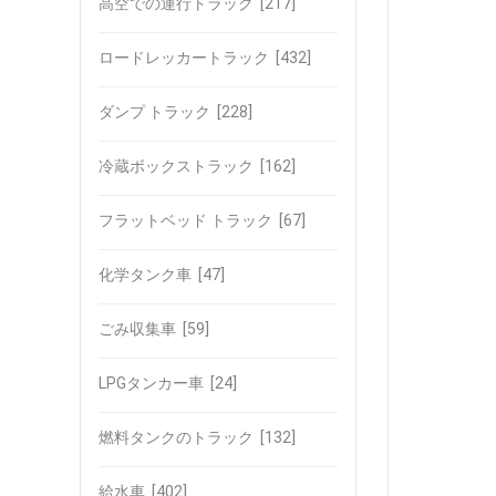
高空での運行トラック
[217]
ロードレッカートラック
[432]
ダンプ トラック
[228]
冷蔵ボックストラック
[162]
フラットベッド トラック
[67]
化学タンク車
[47]
ごみ収集車
[59]
LPGタンカー車
[24]
燃料タンクのトラック
[132]
給水車
[402]