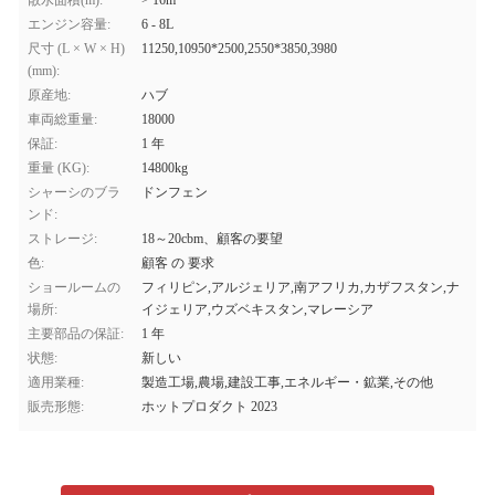
散水面積(m):
> 16m
エンジン容量:
6 - 8L
尺寸 (L × W × H)
11250,10950*2500,2550*3850,3980
(mm):
原産地:
ハブ
車両総重量:
18000
保証:
1 年
重量 (KG):
14800kg
シャーシのブラ
ドンフェン
ンド:
ストレージ:
18～20cbm、顧客の要望
色:
顧客 の 要求
ショールームの
フィリピン,アルジェリア,南アフリカ,カザフスタン,ナ
場所:
イジェリア,ウズベキスタン,マレーシア
主要部品の保証:
1 年
状態:
新しい
適用業種:
製造工場,農場,建設工事,エネルギー・鉱業,その他
販売形態:
ホットプロダクト 2023