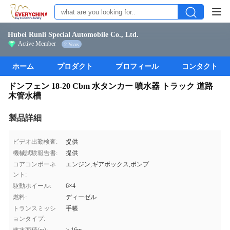
Hubei Runli Special Automobile Co., Ltd.
Active Member
2 Years
ホーム
プロダクト
プロフィール
コンタクト
ドンフェン 18-20 Cbm 水タンカー 噴水器 トラック 道路
木管水槽
製品詳細
ビデオ出勤検査:
提供
機械試験報告書:
提供
コアコンポーネ
エンジン,ギアボックス,ポンプ
ント:
駆動ホイール:
6×4
燃料:
ディーゼル
トランスミッシ
手帳
ョンタイプ: