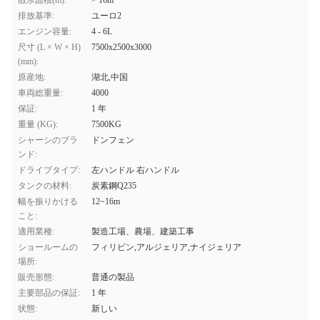
散水面積(m):
> 16m
排放基準:
ユーロ2
エンジン容量:
4 - 6L
尺寸 (L × W × H)
7500x2500x3000
(mm):
原産地:
湖北,中国
車両総重量:
4000
保証:
1 年
重量 (KG):
7500KG
シャーシのブラ
ドンフェン
ンド:
ドライブタイプ:
左ハンドル 右ハンドル
タンクの材料:
炭素鋼Q235
幅を振りかける
12~16m
こと:
適用業種:
製造工場、農場、建築工事
ショールームの
フィリピン,アルジェリア,ナイジェリア
場所:
販売形態:
普通の製品
主要部品の保証:
1 年
状態:
新しい