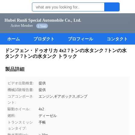
Hubei Runli Special Automobile Co., Ltd.
Active Member
2 Years
ホーム
プロダクト
プロフィール
コンタクト
ドンフェン・ドゥオリカ 4x2 7トンの水タンク 7トンの水
タンク 7トンの水タンク トラック
製品詳細
ビデオ出勤検査:
提供
機械試験報告書:
提供
コアコンポーネ
エンジン,ギアボックス,ポンプ
ント:
駆動ホイール:
4x2
燃料:
ディーゼル
トランスミッシ
手帳
ョンタイプ: