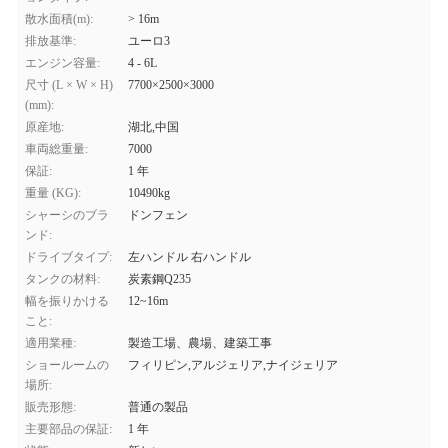
散水面積(m):
> 16m
排放基準:
ユーロ3
エンジン容量:
4 - 6L
尺寸 (L × W × H)
7700×2500×3000
(mm):
原産地:
湖北,中国
車両総重量:
7000
保証:
1 年
重量 (KG):
10490kg
シャーシのブラ
ドンフェン
ンド:
ドライブタイプ:
左ハンドル 右ハンドル
タンクの材料:
炭素鋼Q235
幅を振りかける
12~16m
こと:
適用業種:
製造工場、農場、建築工事
ショールームの
フィリピン,アルジェリア,ナイジェリア
場所:
販売形態:
普通の製品
主要部品の保証:
1 年