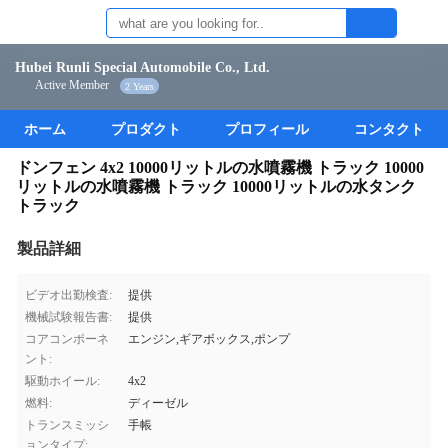
Hubei Runli Special Automobile Co., Ltd.
Active Member
2 Years
ホーム
プロダクト
プロフィール
コンタクト
ドンフェン 4x2 10000リットルの水噴霧機 トラック 10000
リットルの水噴霧機 トラック 10000リットルの水タンク
トラック
製品詳細
ビデオ出勤検査:
提供
機械試験報告書:
提供
コアコンポーネ
エンジン,ギアボックス,ポンプ
ント:
駆動ホイール:
4x2
燃料:
ディーゼル
トランスミッシ
手帳
ョンタイプ: