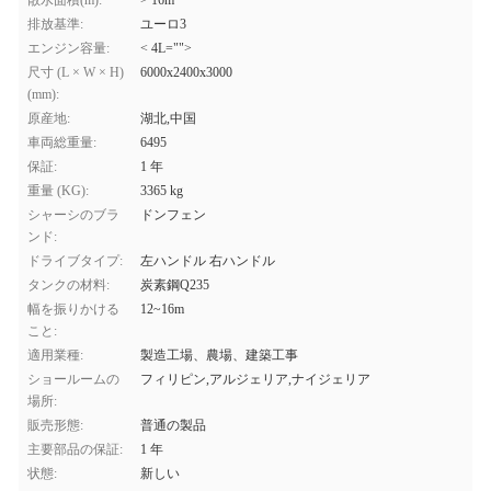
散水面積(m):
> 16m
排放基準:
ユーロ3
エンジン容量:
< 4L="">
尺寸 (L × W × H)
6000x2400x3000
(mm):
原産地:
湖北,中国
車両総重量:
6495
保証:
1 年
重量 (KG):
3365 kg
シャーシのブラ
ドンフェン
ンド:
ドライブタイプ:
左ハンドル 右ハンドル
タンクの材料:
炭素鋼Q235
幅を振りかける
12~16m
こと:
適用業種:
製造工場、農場、建築工事
ショールームの
フィリピン,アルジェリア,ナイジェリア
場所:
販売形態:
普通の製品
主要部品の保証:
1 年
状態:
新しい