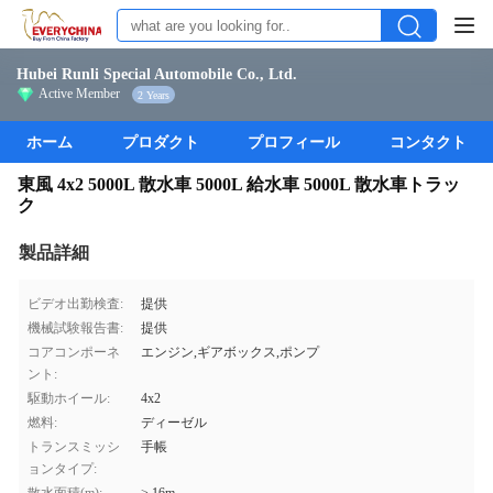
Hubei Runli Special Automobile Co., Ltd.
Active Member
2 Years
ホーム
プロダクト
プロフィール
コンタクト
東風 4x2 5000L 散水車 5000L 給水車 5000L 散水車トラッ
ク
製品詳細
ビデオ出勤検査:
提供
機械試験報告書:
提供
コアコンポーネ
エンジン,ギアボックス,ポンプ
ント:
駆動ホイール:
4x2
燃料:
ディーゼル
トランスミッシ
手帳
ョンタイプ: