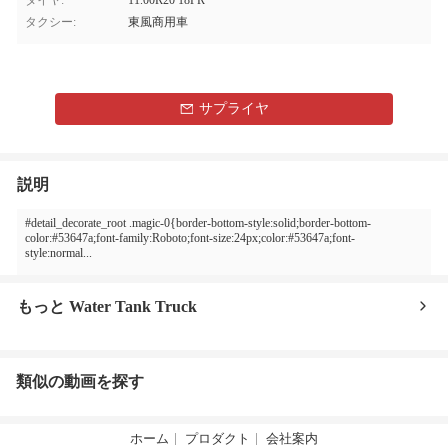
タイヤ:
11.00R20 18PR
タクシー:
東風商用車
サプライヤ
説明
#detail_decorate_root .magic-0{border-bottom-style:solid;border-bottom-
color:#53647a;font-family:Roboto;font-size:24px;color:#53647a;font-
style:normal...
もっと Water Tank Truck
類似の動画を探す
ホーム
プロダクト
会社案内