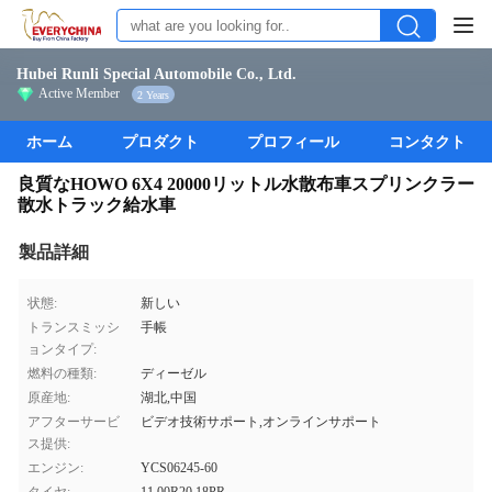
Hubei Runli Special Automobile Co., Ltd.
Active Member
2 Years
ホーム
プロダクト
プロフィール
コンタクト
良質なHOWO 6X4 20000リットル水散布車スプリンクラー
散水トラック給水車
製品詳細
状態:
新しい
トランスミッシ
手帳
ョンタイプ:
燃料の種類:
ディーゼル
原産地:
湖北,中国
アフターサービ
ビデオ技術サポート,オンラインサポート
ス提供:
エンジン:
YCS06245-60