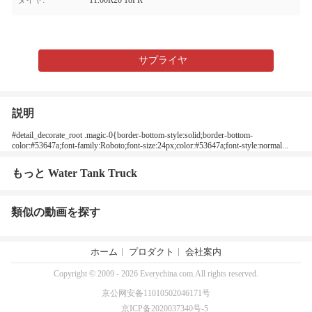
タイヤ:
11.00R20 18PR
サプライヤ
説明
#detail_decorate_root .magic-0{border-bottom-style:solid;border-bottom-
color:#53647a;font-family:Roboto;font-size:24px;color:#53647a;font-style:normal...
もっと Water Tank Truck
類似の動画を探す
ホーム
プロダクト
会社案内
Copyright © 2009 - 2026 Everychina.com.All rights reserved.
京公网安备11010502046171号
京ICP备2020037340号-5