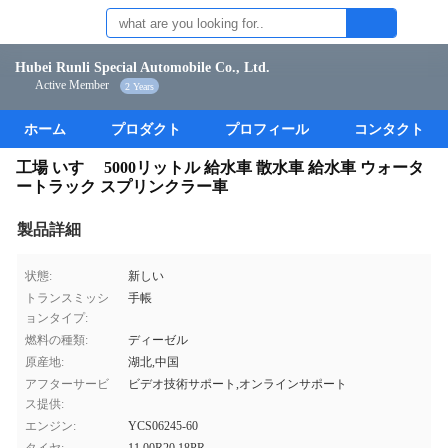
Hubei Runli Special Automobile Co., Ltd.
Active Member
2 Years
ホーム
プロダクト
プロフィール
コンタクト
工場 いすゞ 5000リットル 給水車 散水車 給水車 ウォータ
ートラック スプリンクラー車
製品詳細
状態:
新しい
トランスミッシ
手帳
ョンタイプ:
燃料の種類:
ディーゼル
原産地:
湖北,中国
アフターサービ
ビデオ技術サポート,オンラインサポート
ス提供:
エンジン:
YCS06245-60