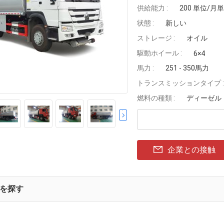
供給能力 :
200 単位/月
状態 :
新しい
ストレージ :
オイル
駆動ホイール :
6×4
馬力 :
251 - 350馬力
トランスミッションタイプ :
燃料の種類 :
ディーゼル
企業との接触
を探す