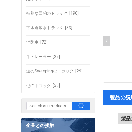
特別な目的のトラック
[190]
下水道吸水トラック
[83]
消防車
[72]
半トレーラー
[25]
道のSweepingのトラック
[29]
他のトラック
[55]
製品の説
製品
企業との接触