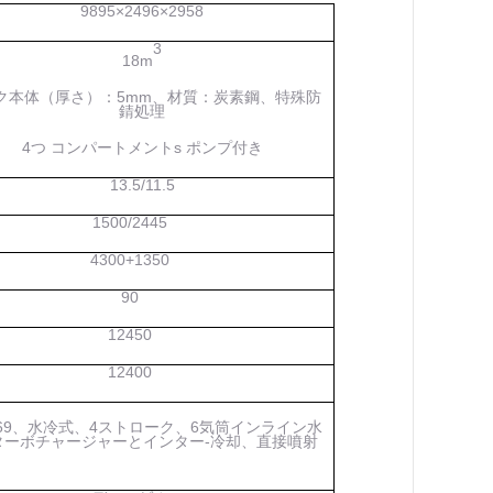
9895×2496×2958
3
18
m
ク本体（厚さ）：
5
mm、材質：炭素鋼、特殊防
錆処理
4つ
コンパートメント
s
ポンプ付き
13.5/11.5
1500/2445
4300+1350
90
12450
12400
69、
水冷式
、
4ストローク
、
6気筒インライン水
ターボチャージャーとインター
-
冷却、直接噴射