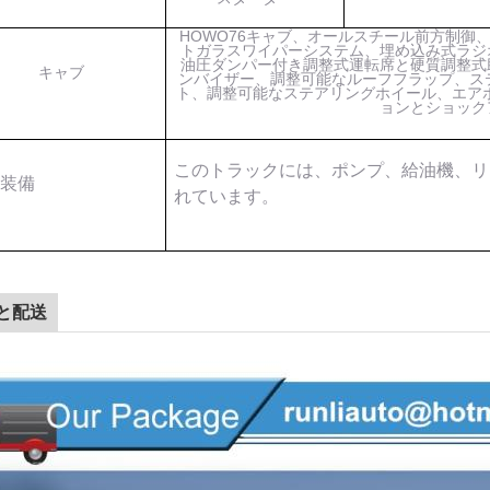
HOWO76キャブ、オールスチール前方制御、
トガラスワイパーシステム、埋め込み式ラジ
油圧ダンパー付き調整式運転席と硬質調整式
キャブ
ンバイザー、調整可能なルーフフラップ、ス
ト、調整可能なステアリングホイール、エア
ョンとショック
このトラックには、ポンプ、給油機、リ
加装備
れています。
と配送