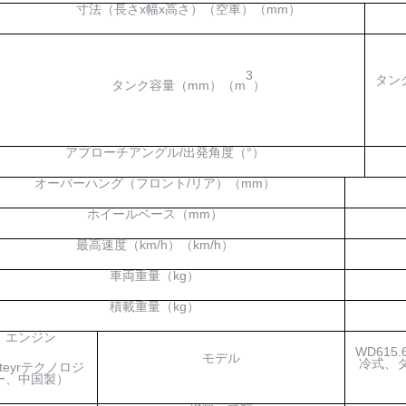
寸法（長さx幅x高さ）（
空車
）（
mm
）
3
タン
タンク容量（mm）（
m
）
アプローチアングル/出発角度（
°
）
オーバーハング（フロント/リア）（mm）
ホイールベース（mm）
最高速度（
km/h
）
（km/h）
車両重量（
kg
）
積載重量（
kg
）
エンジン
WD615.
モデル
冷式
、
teyrテクノロジ
ー、中国製）