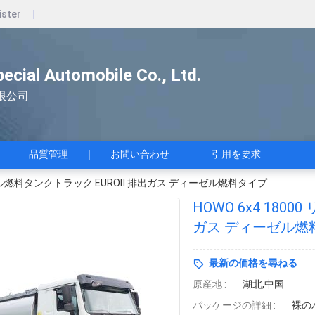
ister
pecial Automobile Co., Ltd.
限公司
品質管理
お問い合わせ
引用を要求
リットル燃料タンクトラック EUROⅡ 排出ガス ディーゼル燃料タイプ
HOWO 6x4 180
ガス ディーゼル燃
最新の価格を尋ねる
原産地 :
湖北,中国
パッケージの詳細 :
裸の