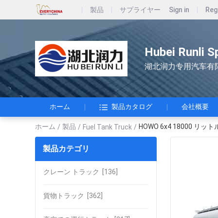
製品
サプライヤー
Sign in
Reg
Hubei Runli S
湖北润力专用汽车有
ホーム
製品カタログ
会社概要
ホーム
製品
HOWO 6x4 18000 
/
/
Fuel Tank Truck
/
製品カテゴリ
クレーン トラック
[136]
貨物トラック
[362]