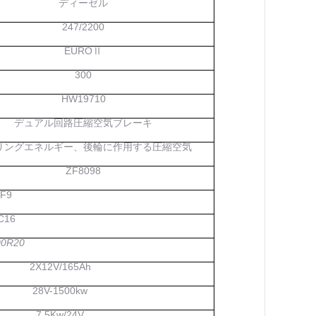
ディーゼル
247/2200
EUROⅡ
300
HW19710
デュアル回路圧縮空気ブレーキ
リングエネルギー、後輪に作用する圧縮空気
ZF8098
F9
C16
00R20
2X12V/165Ah
28V-1500kw
7.5Kw/24V