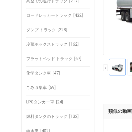
高空での運行トラック
[217]
ロードレッカートラック
[432]
ダンプ トラック
[228]
冷蔵ボックストラック
[162]
フラットベッド トラック
[67]
化学タンク車
[47]
ごみ収集車
[59]
LPGタンカー車
[24]
類似の動画
燃料タンクのトラック
[132]
給水車
[402]