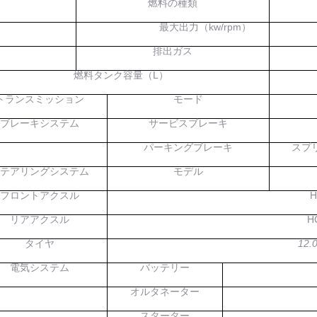
燃料の種類
最大出力（
kw/rpm
）
排出ガス
燃料タンク容量（
L
）
トランスミッション
モード
ブレーキシステム
サービスブレーキ
パーキングブレーキ
スプ
ステアリングシステム
モデル
フロントアクスル
H
リアアクスル
H
タイヤ
12.
電気システム
バッテリー
オルタネーター
スターター