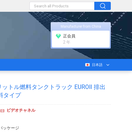
Manufacturer from China
正会員
2 年
日本語
00 リットル燃料タンクトラック EUROⅡ 排出
料タイプ
ビデオチャネル
パッケージ