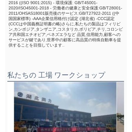
2016 ((ISO 9001:2015) - 環境保護: GB/T45001-
2020/ISO45001-2018 - 労働者の健康と安全保護:GB/T28001-
2011/OHSAS18001販売後のサービス:GB/T27922-2011 ((中
国国家標準) -AAA企業信用格付け認定 (湖北省) -CCC認定 
(CCCは中国義務証明書の略)さらに,私たちの製品はフィリピ
ン,カンボジア,タンザニア,コスタリカ,ボリビア,チリ,コロンビ
ア共和国エチオピア,ベネズエラなど 品質,信用能力,顧客への
サービスが鍵であり,世界中の顧客に高品質の特殊自動車を提
供することを目指しています..
私たちの 工場 ワークショップ