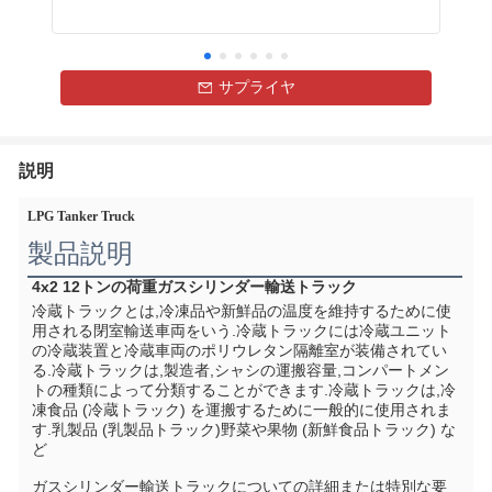
サプライヤ
説明
LPG Tanker Truck
製品説明
4x2 12トンの荷重ガスシリンダー輸送トラック
冷蔵トラックとは,冷凍品や新鮮品の温度を維持するために使
用される閉室輸送車両をいう.冷蔵トラックには冷蔵ユニット
の冷蔵装置と冷蔵車両のポリウレタン隔離室が装備されてい
る.冷蔵トラックは,製造者,シャシの運搬容量,コンパートメン
トの種類によって分類することができます.冷蔵トラックは,冷
凍食品 (冷蔵トラック) を運搬するために一般的に使用されま
す.乳製品 (乳製品トラック)野菜や果物 (新鮮食品トラック) な
ど
ガスシリンダー輸送トラックについての詳細または特別な要