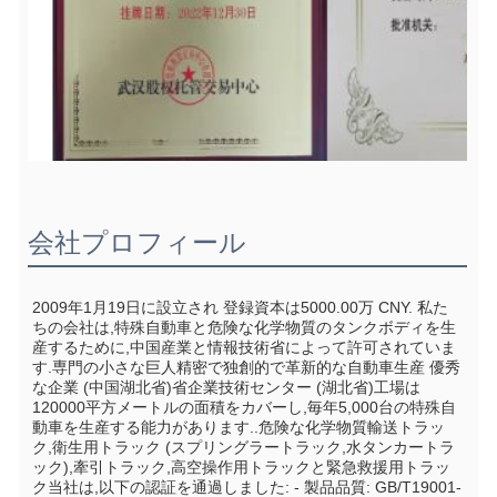
会社プロフィール
2009年1月19日に設立され 登録資本は5000.00万 CNY. 私た
ちの会社は,特殊自動車と危険な化学物質のタンクボディを生
産するために,中国産業と情報技術省によって許可されていま
す.専門の小さな巨人精密で独創的で革新的な自動車生産 優秀
な企業 (中国湖北省)省企業技術センター (湖北省)工場は
120000平方メートルの面積をカバーし,毎年5,000台の特殊自
動車を生産する能力があります..危険な化学物質輸送トラッ
ク,衛生用トラック (スプリングラートラック,水タンカートラ
ック),牽引トラック,高空操作用トラックと緊急救援用トラッ
ク当社は,以下の認証を通過しました: - 製品品質: GB/T19001-