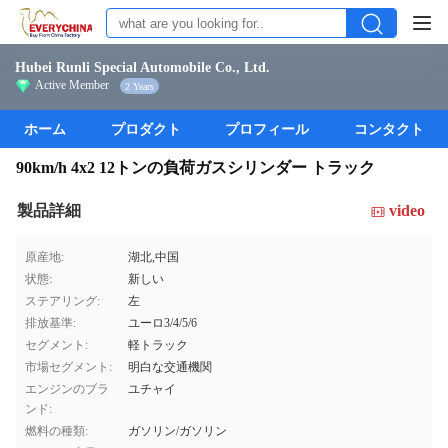
Hubei Runli Special Automobile Co., Ltd.
Active Member
2 Years
ホーム
プロダクト
プロフィール
コンタクト
90km/h 4x2 12トンの負荷ガスシリンダー トラック
製品詳細
video
原産地:
湖北,中国
状態:
新しい
ステアリング:
左
排放基準:
ユーロ3/4/5/6
セグメント:
軽トラック
市場セグメント:
明白な交通機関
エンジンのブラ
ユチャイ
ンド:
燃料の種類:
ガソリン/ガソリン