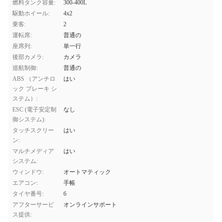
燃料タンク容量:
300-400L
駆動ホイール:
4x2
乗客:
2
運転席:
普通の
座席列:
単一行
後部カメラ:
カメラ
巡航制御:
普通の
ABS （アンチロ
はい
ック ブレーキ シ
ステム）:
ESC (電子安定制
なし
御システム):
タッチスクリー
はい
ン:
マルチメディア
はい
システム:
ウィンドウ:
オートマティック
エアコン:
手帳
タイヤ番号:
6
アフターサービ
オンラインサポート
ス提供: