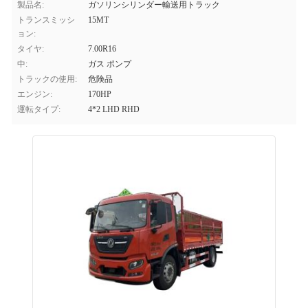
製品名:
ガソリンシリンダー輸送用トラック
トランスミッシ
15MT
ョン:
タイヤ:
7.00R16
中:
ガス ポンプ
トラックの使用:
危険品
エンジン:
170HP
運転タイプ:
4*2 LHD RHD