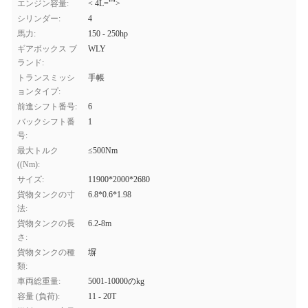
エンジン容量:
< 4L="">
シリンダー:
4
馬力:
150 - 250hp
ギアボックス ブ
WLY
ランド:
トランスミッシ
手帳
ョンタイプ:
前進シフト番号:
6
バックシフト番
1
号:
最大トルク
≤500Nm
((Nm):
サイズ:
11900*2000*2680
貨物タンクの寸
6.8*0.6*1.98
法:
貨物タンクの長
6.2-8m
さ:
貨物タンクの種
塀
類:
車両総重量:
5001-10000のkg
容量 (負荷):
11 - 20T