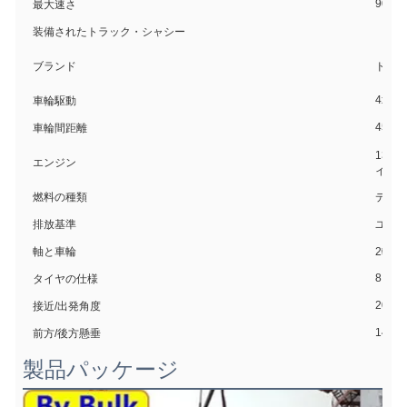
90km/
最大速さ
装備されたトラック・シャシー
ブランド
ドン
4x2,L
車輪駆動
4500
車輪間距離
130
エンジン
イン
燃料の種類
ディ
排放基準
ユーロI
軸と車輪
2軸,6
8.00-
タイヤの仕様
20/13
接近/出発角度
1430
前方/後方懸垂
製品パッケージ