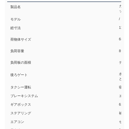
ガソ
製品名
ック
/
モデル
11900
総寸法
6800
荷物体サイズ
負荷容量
8~12
負荷板の面積
デッキ
水力式
後ろゲート
として
タクシー運転
寝具付
ブレーキシステム
エア
ギアボックス
6本前
ステアリング
補助
エアコン
セッ