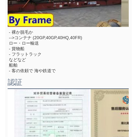
- 裸か脱毛か
-->コンテナ (20GP,40GP,40HQ,40FR)
ロー・ロー輸送
- 貨物船
- フラットラック
などなど
船舶
- 客の依頼で 海や鉄道で
認証