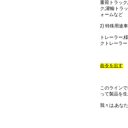
重荷トラック
ク;灌輸トラ
ォームなど
2) 特殊用途
トレーラー;
クトレーラー
命令を出す
このラインで
って製品を生
我々は,あな