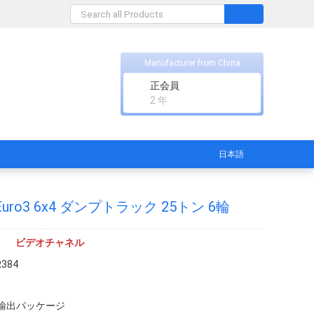
Manufacturer from China
正会員
2 年
日本語
 Euro3 6x4 ダンプトラック 25トン 6輪
ビデオチャネル
R384
輸出パッケージ