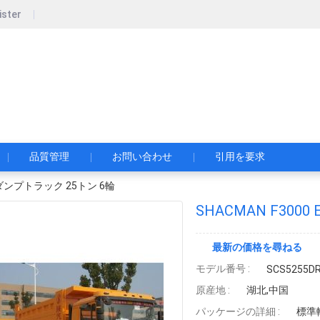
ister
pecial Automobile Co., Ltd.
限公司
品質管理
お問い合わせ
引用を要求
6x4 ダンプトラック 25トン 6輪
SHACMAN F3000
最新の価格を尋ねる
モデル番号 :
SCS5255D
原産地 :
湖北,中国
パッケージの詳細 :
標準