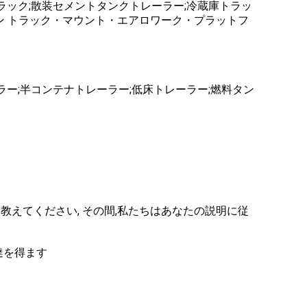
ラック;散装セメントタンクトレーラー;冷蔵庫トラッ
ン トラック・マウント・エアロワーク・プラットフ
ラー;半コンテナトレーラー;低床トレーラー;燃料タン
えてください, その間,私たちはあなたの説明に従
達を得ます