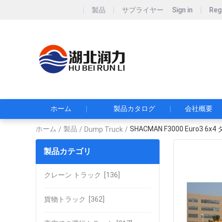
製品
サプライヤー
Sign in
Reg
Hubei Runli S
湖北润力专用汽车有
ホーム
製品カタログ
会社概要
ホーム
製品
SHACMAN F3000 Euro3 
/
/
Dump Truck
/
製品カテゴリ
クレーン トラック
[136]
貨物トラック
[362]