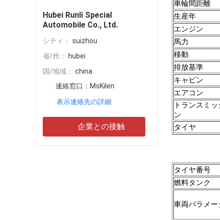
車輪間距離
Hubei Runli Special
生産年
Automobile Co., Ltd.
エンジン
シティ：
suizhou
馬力
移動
省/州：
hubei
排放基準
国/地域：
china
キャビン
連絡窓口：
MsKilen
エアコン
表示連絡先の詳細
トランスミッ
ン
企業との接触
タイヤ
タイヤ番号
燃料タンク
車両パラメー