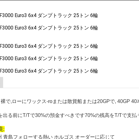
裸で,ローにワックス
-
roまたは散貨船または20GPで,
40GP
40
すべきです
を出る前にT/Tで30%の預金
70%の残高をT/Tで支払
:
州 青島
フォローする
熱い ホルゴス
オーダーに応じて