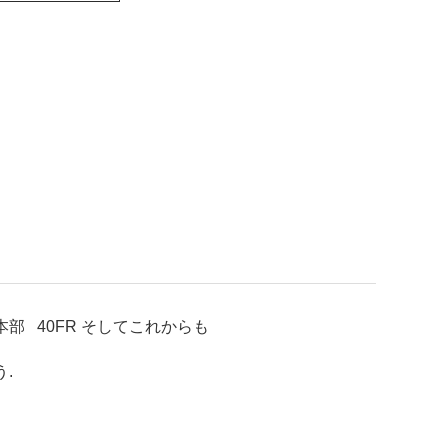
本部
40FR
そしてこれからも
う.