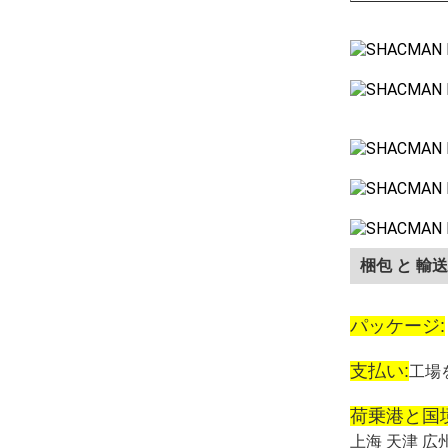
梱包 と 輸送
パッケージ:
支払い:
工場
荷乗港と国境
上海 天津 広