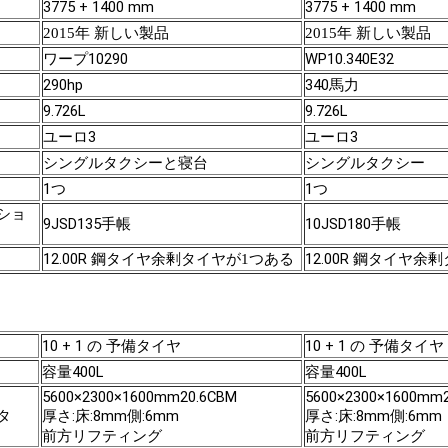
3775 + 1400 mm
3775 + 1400 mm
2015年 新しい製品
2015年 新しい製品
ワープ10290
WP10.340E32
290hp
340馬力
9.726L
9.726L
ユーロ3
ユーロ3
シングルタクシーと寝台
シングルタクシー
1つ
1つ
ショ
9JSD135
10JSD180
手帳
手帳
12.00R 鋼タイヤ
12.00R 鋼タイヤ
余剰タイヤが1つある
余剰
10 + 1 の 予備タイヤ
10 + 1 の 予備タイヤ
容量400L
容量400L
5600×2300×1600mm20.6CBM
5600×2300×1600mm
厚さ:床:8mm側:6mm
厚さ:床:8mm側:6mm
タ
前方リフティング
前方リフティング