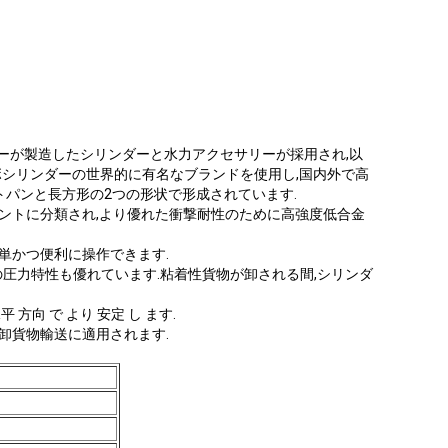
ーが製造したシリンダーと水力アクセサリーが採用され,以
イボシリンダーの世界的に有名なブランドを使用し,国内外で高
トパンと長方形の2つの形状で形成されています.
メントに分類され,より優れた衝撃耐性のために高強度低合金
簡単かつ便利に操作できます.
圧力特性も優れています.粘着性貨物が卸される間,シリンダ
平 方向 で より 安定 し ます.
の卸貨物輸送に適用されます.