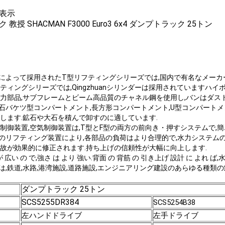
表示
教授 SHACMAN F3000 Euro3 6x4 ダンプトラック 25トン
によって採用されたT型リフティングシリーズでは,国内で有名なメーカ
ティングシリーズでは,Qingzhuanシリンダーは採用されていますハ
力部品,サブフレームと
高品質のチャネル鋼を使用し,バンはダス
ビーム
石バケツ型コンパートメント,長方形コンパートメント,U型コンパート
します.鉱石や大石を積んで卸すのに適しています.
動制御装置,空気制御装置は,T型とF型の両方の前向き・押すシステムで,
のリフティング装置により,各部品の負荷はより合理的で,水力システムの
故が効果的に修正されます.持ち上げの信頼性が大幅に向上します.
が 広い の で,強さ は より 強い.背面 の 背筋 の 引き上げ 設計 に よれ ば,水
は,鉄道,水路,港湾施設,道路施設,エンジニアリング建設のあらゆる種類
ダンプトラック 25トン
SCS5255DR384
SCS5254B38
左
左手ドライブ
ハンドドライブ