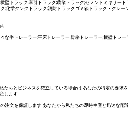
;横壁トラック;牽引トラック;農業トラック;セメントミキサート
ック;化学タンクトラック;消防トラックゴミ箱トラック・クレー
車両
様々な半トレーラー;平床トレーラー;骨格トレーラー;横壁トレー
私たちとビジネスを確立している場合は,あなたの特定の要求を教
産します.
たの注文を保証します あなたから私たちの即時生産と迅速な配