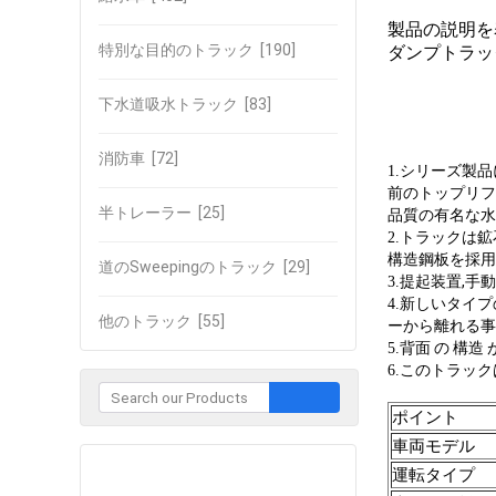
製品の説明を
特別な目的のトラック
[190]
ダンプトラック 
下水道吸水トラック
[83]
消防車
[72]
シリーズ製品
1.
前のトップリフ
半トレーラー
[25]
品質の有名な水
トラックは鉱
2.
構造鋼板を採用
道のSweepingのトラック
[29]
提起装置,手
3.
新しいタイプ
4.
他のトラック
[55]
ーから離れる事
背面 の 構造 
5.
このトラック
6.
ポイント
車両
モデル
企業との接触
運転タイプ