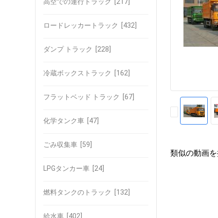
高空での運行トラック
[217]
ロードレッカートラック
[432]
ダンプ トラック
[228]
冷蔵ボックストラック
[162]
フラットベッド トラック
[67]
化学タンク車
[47]
ごみ収集車
[59]
類似の動画を
LPGタンカー車
[24]
燃料タンクのトラック
[132]
給水車
[402]