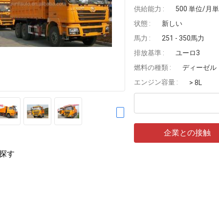
供給能力 :
500 単位/月
状態 :
新しい
馬力 :
251 - 350馬力
排放基準 :
ユーロ3
燃料の種類 :
ディーゼル
エンジン容量 :
> 8L
企業との接触
探す