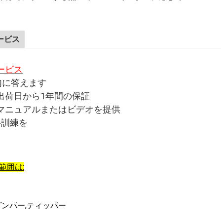
ービス
ービス
内に答えます
の出荷日から1年間の保証
作マニュアルまたはビデオを提供
料訓練を
範囲は:
,ダンパー,ティッパー